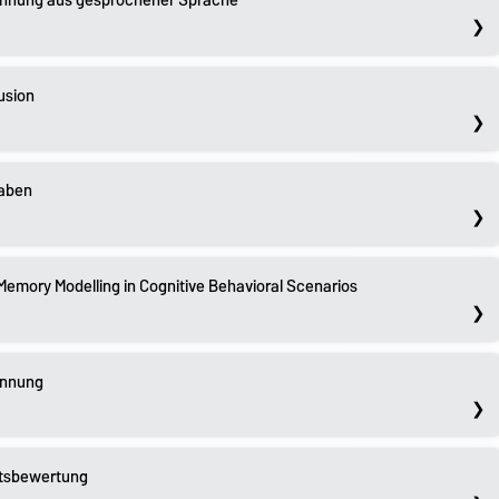
kennung aus gesprochener Sprache
usion
gaben
emory Modelling in Cognitive Behavioral Scenarios
ennung
itsbewertung