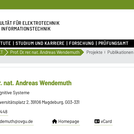
ULTÄT FÜR ELEKTROTECHNIK
 INFORMATIONSTECHNIK
ITUTE
STUDIUM UND KARRIERE
FORSCHUNG
PRÜFUNGSAMT
KT
Prof. Dr. rer. nat. Andreas Wendemuth
Projekte
Publikationen
er. nat. Andreas Wendemuth
ognitive Systeme
versitätsplatz 2, 39106 Magdeburg, G03-331
8448
ndemuth@ovgu.de
Homepage
vCard