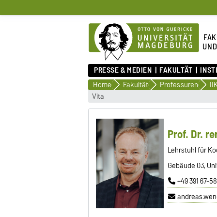
FAK
UND
PRESSE & MEDIEN
FAKULTÄT
INST
Home
Fakultät
Professuren
II
Vita
Prof. Dr. r
Lehrstuhl für K
Gebäude 03, Uni
+49 391 67-5
andreas.we