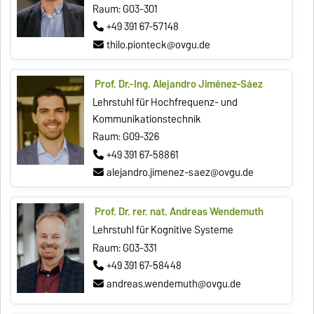
Raum: G03-301
+49 391 67-57148
thilo.pionteck@ovgu.de
Prof. Dr.-Ing. Alejandro Jiménez‐Sáez
Lehrstuhl für Hochfrequenz- und
Kommunikationstechnik
Raum: G09-326
+49 391 67-58861
alejandro.jimenez-saez@ovgu.de
Prof. Dr. rer. nat. Andreas Wendemuth
Lehrstuhl für Kognitive Systeme
Raum: G03-331
+49 391 67-58448
andreas.wendemuth@ovgu.de