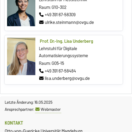
Raum: G10-302
+49 391 67-58309
ulrike.steinmann@ovgu.de
Prof. Dr.-Ing. Lisa Underberg
Lehrstuhl für Digitale
Automatisierungssysteme
Raum: G05-15
+49 391 67-58484
lisa.underberg@ovgu.de
Letzte Änderung: 16.05.2025
Ansprechpartner:
Webmaster
KONTAKT
Otto-von-Guericke Universität Magdeburg