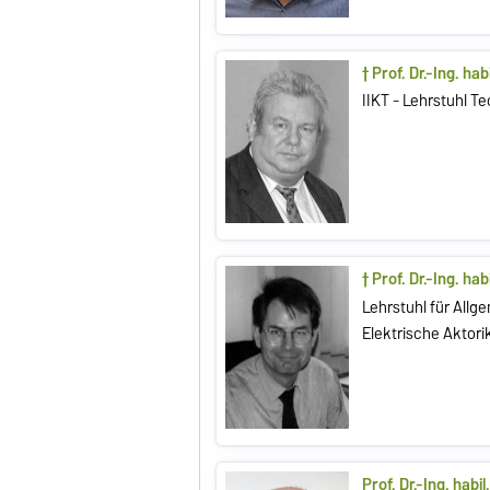
† Prof. Dr.-Ing. ha
IIKT - Lehrstuhl T
† Prof. Dr.-Ing. habi
Lehrstuhl für Allg
Elektrische Aktori
Prof. Dr.-Ing. habi