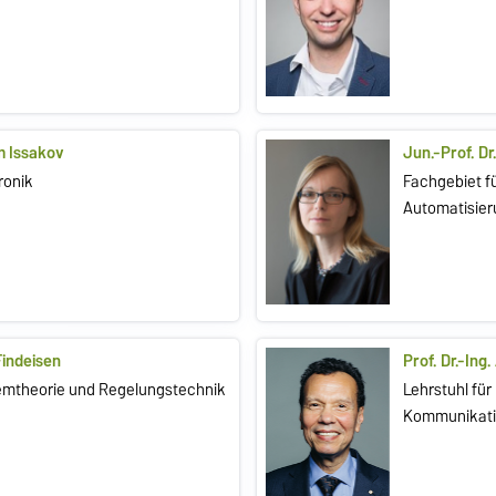
im Issakov
Jun.-Prof. Dr
ronik
Fachgebiet f
Automatisie
 Findeisen
Prof. Dr.-In
temtheorie und Regelungstechnik
Lehrstuhl fü
Kommunikati