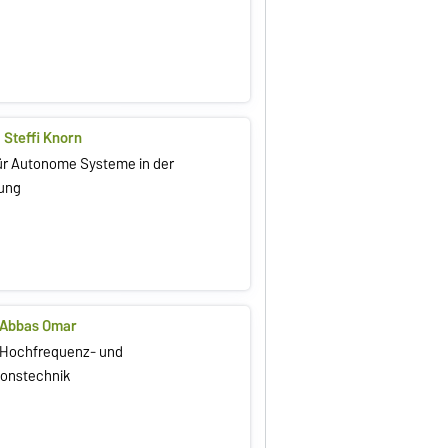
. Steffi Knorn
ür Autonome Systeme in der
rung
g. Abbas Omar
r Hochfrequenz- und
onstechnik