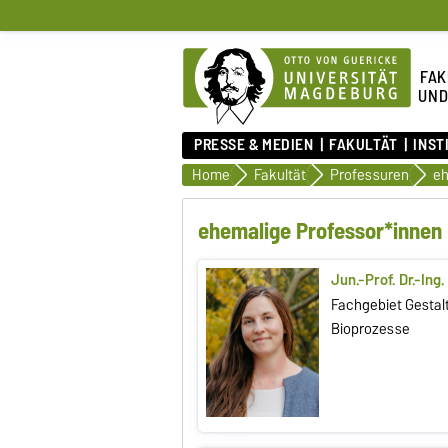
FAK
UND
PRESSE & MEDIEN
FAKULTÄT
INST
Home
Fakultät
Professuren
eh
ehemalige Professor*innen
Jun.-Prof. Dr.-Ing
Fachgebiet Gestal
Bioprozesse