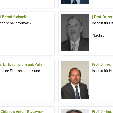
bil Bernd Michaelis
† Prof. Dr. re
echnische Informatik
Institut für 
Nachruf
l. Dr. h. c. mult. Frank Palis
Prof. Dr. rer
emeine Elektrotechnik und
Institut für
k
l. Zbigniew Antoni Styczynski
Prof. Dr.-Ing