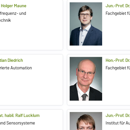
l. Holger Maune
Jun.-Prof. Dr
hfrequenz- und
Fachgebiet f
echnik
stian Diedrich
Hon.-Prof. Dr
grierte Automation
Fachgebiet f
nat. habil. Ralf Lucklum
Jun.-Prof. Dr
- und Sensorsysteme
Institut für 