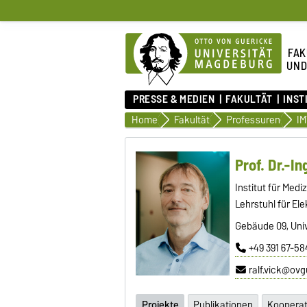
FAK
UND
PRESSE & MEDIEN
FAKULTÄT
INST
Home
Fakultät
Professuren
IM
Prof. Dr.-In
Institut für Medi
Lehrstuhl für El
Gebäude 09, Univ
+49 391 67-5
ralf.vick@ovg
Projekte
Publikationen
Koopera