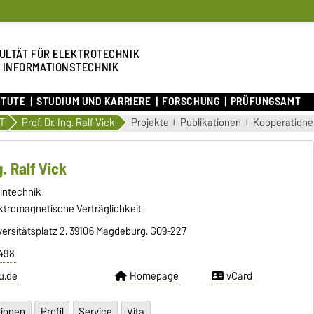
ULTÄT FÜR ELEKTROTECHNIK
 INFORMATIONSTECHNIK
ITUTE
STUDIUM UND KARRIERE
FORSCHUNG
PRÜFUNGSAMT
T
Prof. Dr.-Ing. Ralf Vick
Projekte
Publikationen
Kooperatione
g. Ralf Vick
zintechnik
ektromagnetische Verträglichkeit
ersitätsplatz 2, 39106 Magdeburg, G09-227
8498
u.de
Homepage
vCard
tionen
Profil
Service
Vita