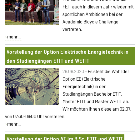
FEIT auch in diesem Jahr wieder mit
sportlichen Ambitionen bei der
Academic Bicycle Challenge
vertreten.
mehr ...
Vorstellung der Option Elektrische Energietechnik in
den Studiengängen ETIT und WETIT
26.06.2020 -
Es steht die Wahl der
Option EE (Elektrische
Energietechnik) in den
Studiengängen Bachelor ETIT,
Master ETIT und Master WETIT an.
Wir möchten Ihnen diese am 02.07.
von 07:30-09:00 Uhr vorstellen.
mehr ...
Vorstellung der Option AT im B.Sc. ETIT und WETIT