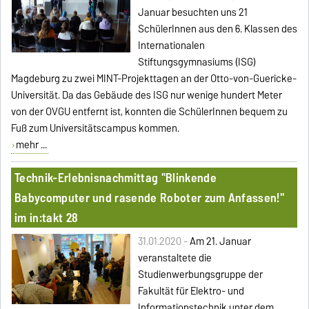
Januar besuchten uns 21
SchülerInnen aus den 6. Klassen des
Internationalen
Stiftungsgymnasiums (ISG)
Magdeburg zu zwei MINT-Projekttagen an der Otto-von-Guericke-
Universität. Da das Gebäude des ISG nur wenige hundert Meter
von der OVGU entfernt ist, konnten die SchülerInnen bequem zu
Fuß zum Universitätscampus kommen.
mehr ...
Technik-Erlebnisnachmittag "Blinkende
Babycomputer und rasende Roboter zum Anfassen!"
im in:takt 28
31.01.2020 -
Am 21. Januar
veranstaltete die
Studienwerbungsgruppe der
Fakultät für Elektro- und
Informationstechnik unter dem