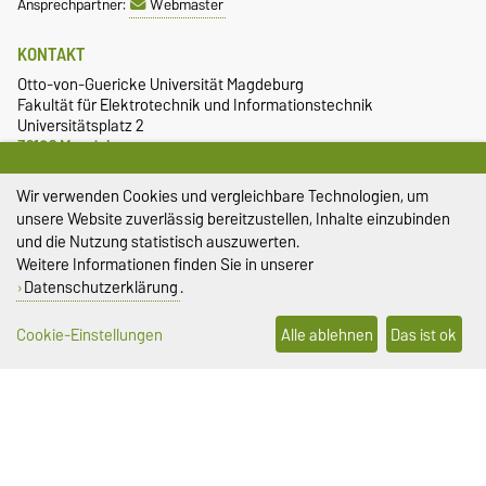
Ansprechpartner:
Webmaster
KONTAKT
Otto-von-Guericke Universität Magdeburg
Fakultät für Elektrotechnik und Informationstechnik
Universitätsplatz 2
39106 Magdeburg
+49 391 67-58641
Wir verwenden Cookies und vergleichbare Technologien, um
mehr…
unsere Website zuverlässig bereitzustellen, Inhalte einzubinden
SOZIALE MEDIEN
und die Nutzung statistisch auszuwerten.
Weitere Informationen finden Sie in unserer
Datenschutzerklärung
.
Cookie-Einstellungen
Alle ablehnen
Das ist ok
CAMPUS