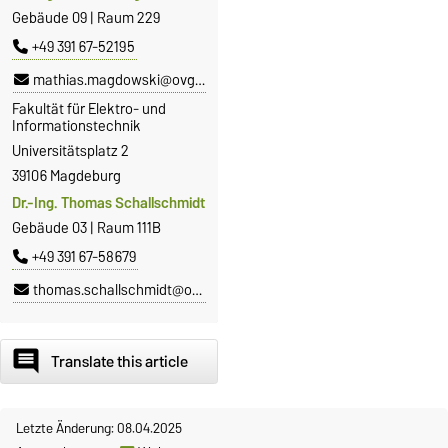
Gebäude 09 | Raum 229
+49 391 67-52195
mathias.magdowski@ovgu.de
Fakultät für Elektro- und
Informationstechnik
Universitätsplatz 2
39106 Magdeburg
Dr.-Ing. Thomas Schallschmidt
Gebäude 03 | Raum 111B
+49 391 67-58679
thomas.schallschmidt@ovgu.de
comment
Translate this article
Letzte Änderung: 08.04.2025