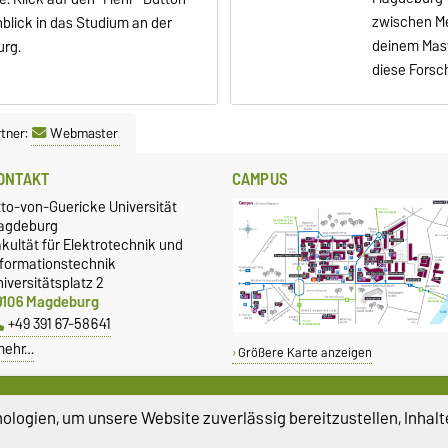
zwischen Me
nblick in das Studium an der
deinem Mast
urg.
diese Forsc
tner:
Webmaster
ONTAKT
CAMPUS
tto-von-Guericke Universität
agdeburg
kultät für Elektrotechnik und
nformationstechnik
iversitätsplatz 2
9106 Magdeburg
+49 391 67-58641
mehr…
Größere Karte anzeigen
LEICHSTELLUNG
SERVICE
logien, um unsere Website zuverlässig bereitzustellen, Inhalt
leichstellungsbeauftragte
Universitätsrechenzentrum