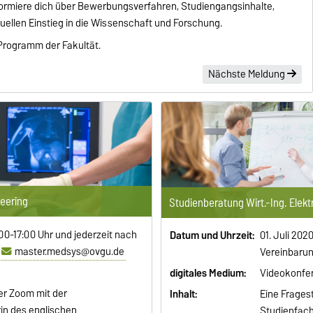
ormiere dich über Bewerbungsverfahren, Studiengangsinhalte,
uellen Einstieg in die Wissenschaft und Forschung.
Programm der Fakultät.
Nächste Meldung
eering
Studienberatung Wirt.-Ing. Elek
:00-17:00 Uhr und jederzeit nach
Datum und Uhrzeit:
01. Juli 202
r
master.medsys@ovgu.de
Vereinbarun
digitales Medium:
Videokonfe
er Zoom mit der
Inhalt:
Eine Frages
in des englischen
Studienfach