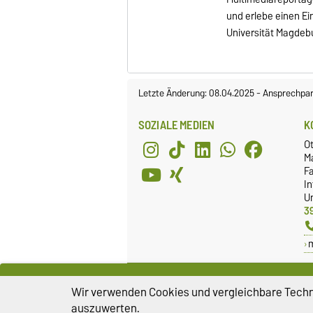
und erlebe einen Ei
Universität Magdeb
Letzte Änderung: 08.04.2025
-
Ansprechpar
SOZIALE MEDIEN
K
O
M
Fa
I
Un
3
FACHSCHAFTSRAT
G
Wir verwenden Cookies und vergleichbare Techno
Webseite
G
auszuwerten.