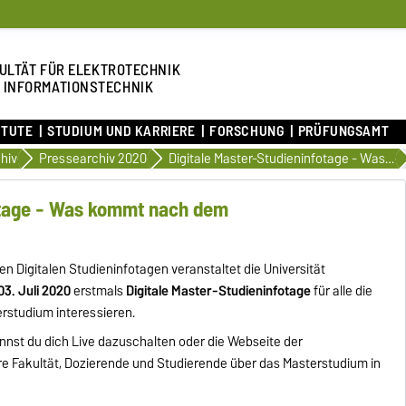
ULTÄT FÜR ELEKTROTECHNIK
 INFORMATIONSTECHNIK
ITUTE
STUDIUM UND KARRIERE
FORSCHUNG
PRÜFUNGSAMT
hiv
Pressearchiv 2020
Digitale Master-Studieninfotage - Was kommt nach dem Bachelorabschluss?
fotage - Was kommt nach dem
n Digitalen Studieninfotagen veranstaltet die Universität
03. Juli 2020
erstmals
Digitale Master-Studieninfotage
für alle die
terstudium interessieren.
nnst du dich Live dazuschalten oder die Webseite der
 Fakultät, Dozierende und Studierende über das Masterstudium in