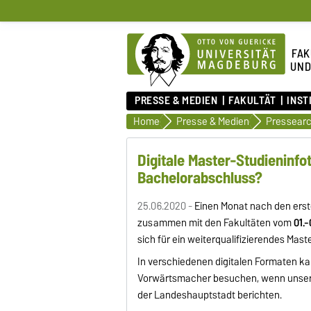
FAK
UND
PRESSE & MEDIEN
FAKULTÄT
INST
Home
Presse & Medien
Pressearc
Digitale Master-Studienin
Bachelorabschluss?
25.06.2020 -
Einen Monat nach den erste
zusammen mit den Fakultäten vom
01.-
sich für ein weiterqualifizierendes Mas
In verschiedenen digitalen Formaten ka
Vorwärtsmacher besuchen, wenn unsere
der Landeshauptstadt berichten.