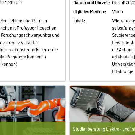
:30-17:00 Uhr
Datum und Uhrzeit:
01. Juli 202
digitales Medium:
Video
deine Leidenschaft? Unser
Inhalt:
Wie wird au
pricht mit Professor Hoeschen
selbstfahre
, Forschungsschwerpunkte und
Studierende
 an der Fakultät für
Elektrotech
Informationstechnik. Lerne die
dir! Anhand
ielen Angebote kennen in
erfährst du
o kennen!
Universität
Erfahrungen
Studienberatung Elektro- und I