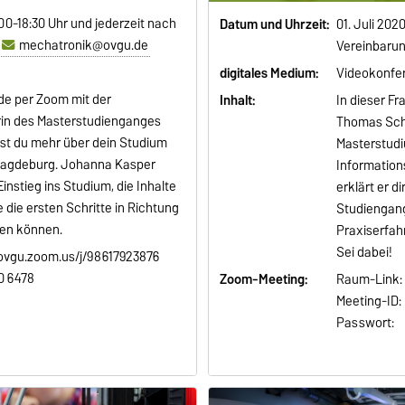
:00-18:30 Uhr und jederzeit nach
Datum und Uhrzeit:
01. Juli 202
r
mechatronik@ovgu.de
Vereinbarun
digitales Medium:
Videokonfe
de per Zoom mit der
Inhalt:
In dieser Fr
in des Masterstudienganges
Thomas Scha
rst du mehr über dein Studium
Masterstudi
 Magdeburg. Johanna Kasper
Information
instieg ins Studium, die Inhalte
erklärt er 
 die ersten Schritte in Richtung
Studiengang
ren können.
Praxiserfah
Sei dabei!
/ovgu.zoom.us/j/98617923876
0 6478
Zoom-Meeting:
Raum-Link:
Meeting-ID:
Passwort: