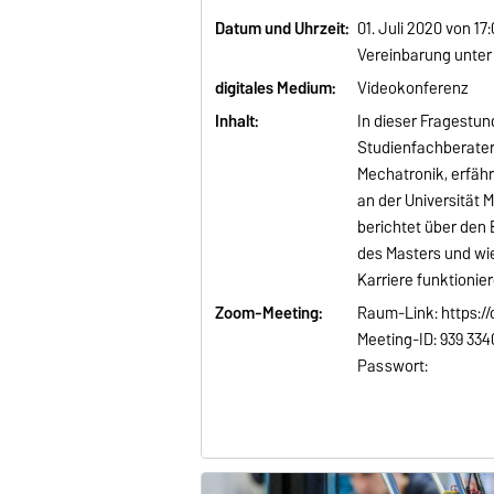
Datum und Uhrzeit:
01. Juli 2020 von 17
Vereinbarung unte
digitales Medium:
Videokonferenz
Inhalt:
In dieser Fragestun
Studienfachberater
Mechatronik, erfäh
an der Universität
berichtet über den E
des Masters und wie
Karriere funktionie
Zoom-Meeting:
Raum-Link: https:/
Meeting-ID: 939 334
Passwort: