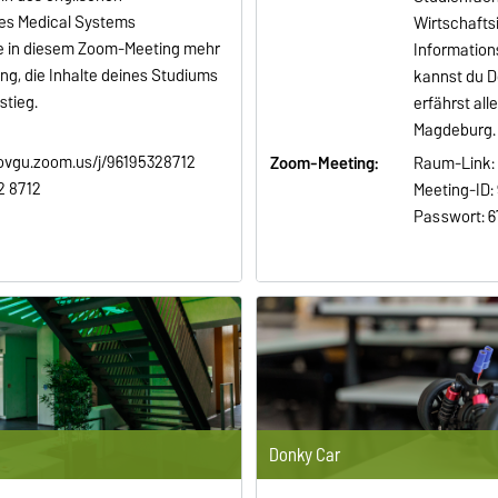
es Medical Systems
Wirtschafts
re in diesem Zoom-Meeting mehr
Information
g, die Inhalte deines Studiums
kannst du D
stieg.
erfährst all
Magdeburg. 
/ovgu.zoom.us/j/96195328712
Zoom-Meeting:
Raum-Link: 
2 8712
Meeting-ID:
Passwort: 6
Donky Car