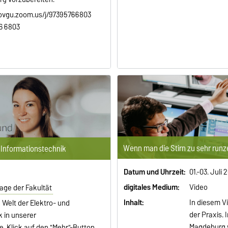
/ovgu.zoom.us/j/97395766803
6 6803
Wenn man die Stirn zu sehr runz
 Informationstechnik
Datum und Uhrzeit:
01.-03. Juli 
digitales Medium:
Video
age der Fakultät
Inhalt:
In diesem V
Welt der Elektro- und
der Praxis. 
 in unserer
Magdeburg 
. Klick auf den "Mehr"-Button