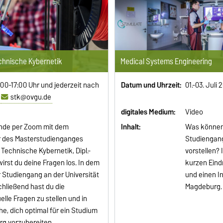
chnische Kybernetik
Medical Systems Engineering
:00-17:00 Uhr und jederzeit nach
Datum und Uhrzeit:
01.-03. Juli 
r
stk@ovgu.de
digitales Medium:
Video
unde per Zoom mit dem
Inhalt:
Was können 
r des Masterstudienganges
Studiengang
echnische Kybernetik, Dipl.-
vorstellen?
wirst du deine Fragen los. In dem
kurzen Eind
r Studiengang an der Universität
und einen I
chließend hast du die
Magdeburg.
uelle Fragen zu stellen und in
e, dich optimal für ein Studium
rg vorzubereiten.