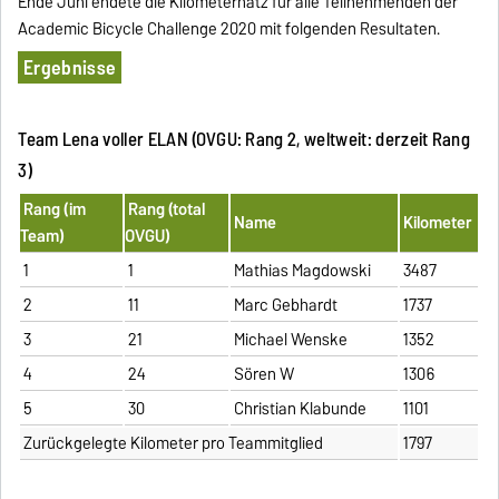
Ende Juni endete die Kilometerhatz für alle Teilnehmenden der
Academic Bicycle Challenge 2020 mit folgenden Resultaten.
Ergebnisse
Team Lena voller ELAN (OVGU: Rang 2, weltweit: derzeit Rang
3)
Rang (im
Rang (total
Name
Kilometer
Team)
OVGU)
1
1
Mathias Magdowski
3487
2
11
Marc Gebhardt
1737
3
21
Michael Wenske
1352
4
24
Sören W
1306
5
30
Christian Klabunde
1101
Zurückgelegte Kilometer pro Teammitglied
1797