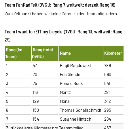
Team FahRadFeit (OVGU: Rang 7, weltweit: derzeit Rang 18)
Zum Zeitpunkt haben wir keine Daten zu den Teammitgliedern.
Team I want to rEIT my bicycle (OVGU: Rang 13, weltweit: Rang
29)
Rang (im
Rang (total
Name
Kilometer
Team)
OVGU)
1
47
Birgit Magdowski
786
2
70
Eric Glende
560
3
75
Ronald Böck
541
4
116
Moritz
391
5
129
Mona
342
6
150
Thomas Schallschmidt
295
7
154
Susanne Hintsch
284
Zurückgelegte Kilometer pro Teammitglied
457