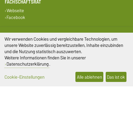
FACHSCHAFTSRAT
Webseite
Facebook
GLEICHSTELLUNG
Gleichstellungsbeauftragte
Wir verwenden Cookies und vergleichbare Technologien, um
Büro für Gleichstellungsfragen
unsere Website zuverlässig bereitzustellen, Inhalte einzubinden
und die Nutzung statistisch auszuwerten.
SERVICE
Weitere Informationen finden Sie in unserer
Datenschutzerklärung
.
Universitätsrechenzentrum
Campus Welcome Center
Cookie-Einstellungen
Alle ablehnen
Das ist ok
Studentenwerk Magdeburg
DIESE SEITE
Vorlesen
Drucken
Permalink
Impressum