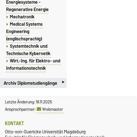
Energiesysteme -
Regenerative Energie
Mechatronik
Medical Systems
Engineering
(englischsprachig)
Systemtechnik und
Technische Kybernetik
Wirt.-Ing. für Elektro- und
Informationstechnik
‣
Archiv Diplomstudiengänge
Alle hier aufgeführten
Letzte Änderung: 18.11.2025
Studien- gänge werden nicht
Ansprechpartner:
Webmaster
mehr angeboten. Die
Aufführung dient der
KONTAKT
Archivierung!
Otto-von-Guericke Universität Magdeburg
Elektrotechnik