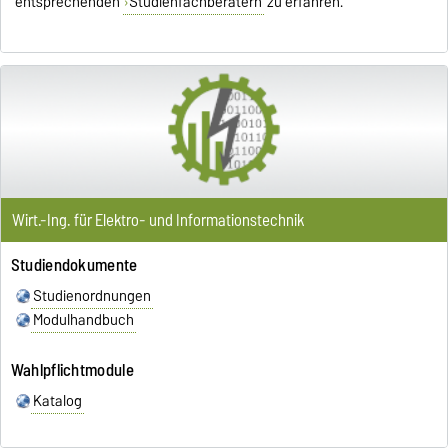
entsprechenden
Studienfachberatern
zu erfahren.
Wirt.-Ing. für Elektro- und Informationstechnik
Studiendokumente
Studienordnungen
Modulhandbuch
Wahlpflichtmodule
Katalog