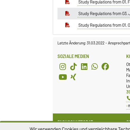
Study Regulations from 01. 
Study Regulations from 03. 
Study Regulations from 01. 
Letzte Änderung: 31.03.2022
-
Ansprechpar
SOZIALE MEDIEN
K
O
M
Fa
I
Un
3
FACHSCHAFTSRAT
G
Wir verwenden Cookies und vergleichbare Techno