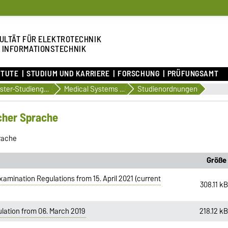
ULTÄT FÜR ELEKTROTECHNIK
 INFORMATIONSTECHNIK
ITUTE
STUDIUM UND KARRIERE
FORSCHUNG
PRÜFUNGSAMT
Master-Studiengänge
Medical Systems Engineering (englischsprachig)
Studienordnungen
cher Sprache
rache
Größe
amination Regulations from 15. April 2021 (current
308.11 k
lation from 06. March 2019
218.12 k