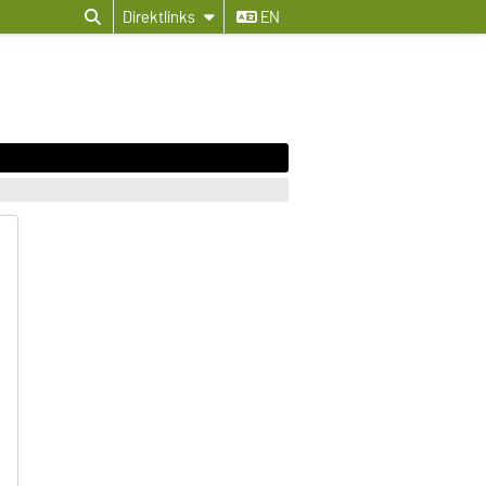
Direktlinks
EN
B
B