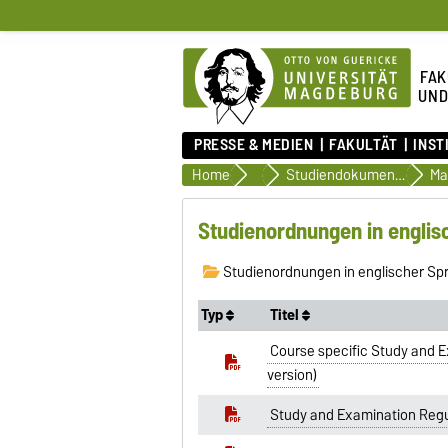
FAK
UND
PRESSE & MEDIEN
FAKULTÄT
INST
Home
Organisation des Studiums
Studiendokumente
Studienordnungen in englis
Studienordnungen in englischer Sp
Typ
Titel
Course specific Study and Ex
version)
Study and Examination Regu