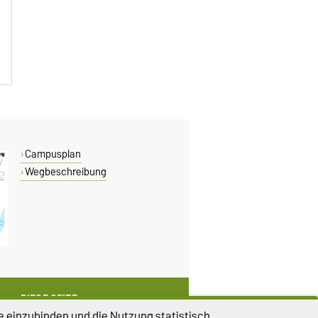
B
B
B
Campusplan
Wegbeschreibung
DIESE SEITE
e einzubinden und die Nutzung statistisch