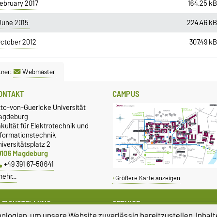
February 2017
164.25 k
June 2015
224.46 k
October 2012
307.49 k
tner:
Webmaster
ONTAKT
CAMPUS
tto-von-Guericke Universität
agdeburg
kultät für Elektrotechnik und
nformationstechnik
iversitätsplatz 2
9106 Magdeburg
+49 391 67-58641
mehr…
Größere Karte anzeigen
LEICHSTELLUNG
SERVICE
logien, um unsere Website zuverlässig bereitzustellen, Inhalt