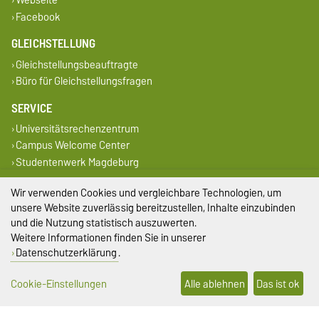
Facebook
GLEICHSTELLUNG
Gleichstellungsbeauftragte
Büro für Gleichstellungsfragen
SERVICE
Universitätsrechenzentrum
Campus Welcome Center
Studentenwerk Magdeburg
DIESE SEITE
Wir verwenden Cookies und vergleichbare Technologien, um
unsere Website zuverlässig bereitzustellen, Inhalte einzubinden
Vorlesen
und die Nutzung statistisch auszuwerten.
Drucken
Weitere Informationen finden Sie in unserer
Permalink
Datenschutzerklärung
.
Impressum
Cookie-Einstellungen
Alle ablehnen
Das ist ok
Datenschutz