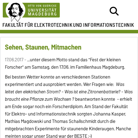
FAKULTÄT FÜR ELEKTROTECHNIK
UND INFORMATIONSTECHNIK
Sehen, Staunen, Mitmachen
17.06.2017 -
...unter diesem Motto stand das "Fest der kleinen
Forscher" am Samstag, den 17.06. im Familienhaus Magdeburg.
Bei besten Wetter konnte an verschiedenen Stationen
experimentiert und ausprobiert werden. Wer Fragen wie:
Was
leitet den elektrischen Strom?
-
Was ist eine Zitronenbatterie?
-
Was
braucht eine Pflanze zum Wachsen ?
beantworten konnte - erhielt
am Ende sogar noch ein Forscherdiplom. Am Stand der Fakultät
für Elektro- und Informationstechnik sorgten Johanna Kasper,
Mathias Magdowski und Thomas Schallschmidt durch die
mitgebrachten Experimente für staunende Kinderaugen. Manche
meinten sogar unser Stand war der BESTE :-)