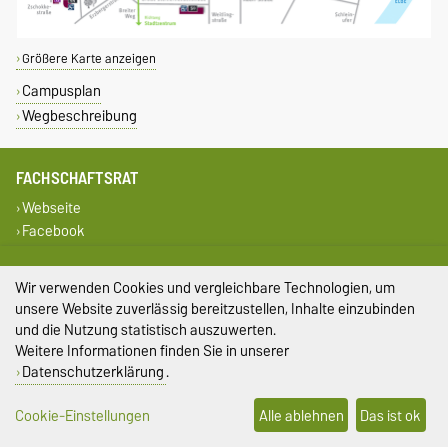
Größere Karte anzeigen
Campusplan
Wegbeschreibung
FACHSCHAFTSRAT
Webseite
Facebook
GLEICHSTELLUNG
Wir verwenden Cookies und vergleichbare Technologien, um
Gleichstellungsbeauftragte
unsere Website zuverlässig bereitzustellen, Inhalte einzubinden
Büro für Gleichstellungsfragen
und die Nutzung statistisch auszuwerten.
Weitere Informationen finden Sie in unserer
SERVICE
Datenschutzerklärung
.
Universitätsrechenzentrum
Campus Welcome Center
Cookie-Einstellungen
Alle ablehnen
Das ist ok
Studentenwerk Magdeburg