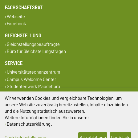
FACHSCHAFTSRAT
Webseite
Facebook
GLEICHSTELLUNG
Gleichstellungsbeauftragte
Büro für Gleichstellungsfragen
SERVICE
Universitätsrechenzentrum
Campus Welcome Center
Studentenwerk Magdeburg
DIESE SEITE
Wir verwenden Cookies und vergleichbare Technologien, um
unsere Website zuverlässig bereitzustellen, Inhalte einzubinden
Vorlesen
und die Nutzung statistisch auszuwerten.
Drucken
Weitere Informationen finden Sie in unserer
Permalink
Datenschutzerklärung
.
Impressum
Cookie-Einstellungen
Alle ablehnen
Das ist ok