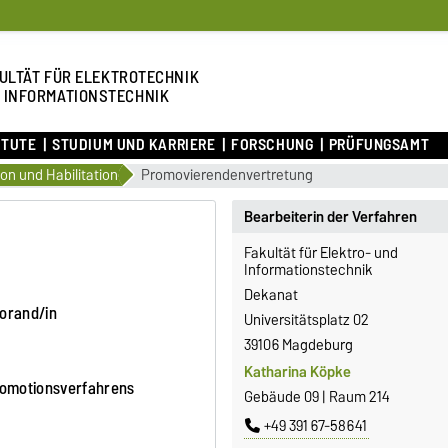
ULTÄT FÜR ELEKTROTECHNIK
 INFORMATIONSTECHNIK
ITUTE
STUDIUM UND KARRIERE
FORSCHUNG
PRÜFUNGSAMT
on und Habilitation
Promovierendenvertretung
Bearbeiterin der Verfahren
Fakultät für Elektro- und
Informationstechnik
Dekanat
orand/in
Universitätsplatz 02
39106 Magdeburg
Katharina Köpke
romotionsverfahrens
Gebäude 09 | Raum 214
+49 391 67-58641