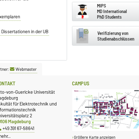
exemplaren
 Dissertationen in der UB
tner:
Webmaster
ONTAKT
CAMPUS
tto-von-Guericke Universität
agdeburg
kultät für Elektrotechnik und
nformationstechnik
iversitätsplatz 2
9106 Magdeburg
+49 391 67-58641
mehr…
Größere Karte anzeigen