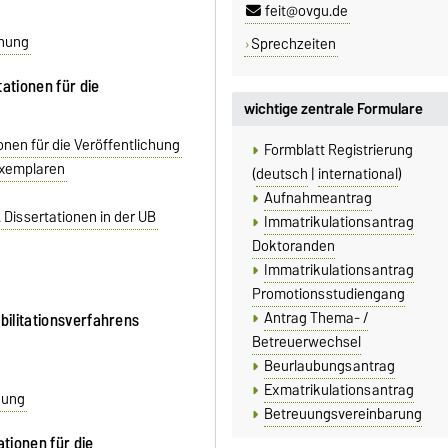
feit@ovgu.de
chung
Sprechzeiten
ationen für die
wichtige zentrale Formulare
nen für die Veröffentlichung
Formblatt Registrierung
exemplaren
(
deutsch
|
international
)
Aufnahmeantrag
 Dissertationen in der UB
Immatrikulationsantrag
Doktoranden
Immatrikulationsantrag
Promotionsstudiengang
Antrag Thema- /
bilitationsverfahrens
Betreuerwechsel
Beurlaubungsantrag
Exmatrikulationsantrag
hung
Betreuungsvereinbarung
tionen für die