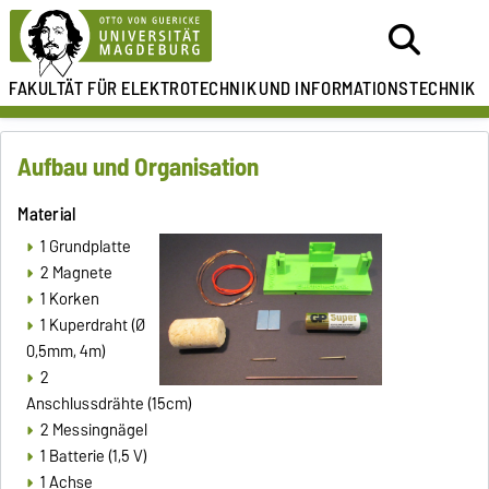
FAKULTÄT FÜR ELEKTROTECHNIK
UND INFORMATIONSTECHNIK
Aufbau und Organisation
Material
1 Grundplatte
2 Magnete
1 Korken
1 Kuperdraht (Ø
0,5mm, 4m)
2
Anschlussdrähte (15cm)
2 Messingnägel
1 Batterie (1,5 V)
1 Achse