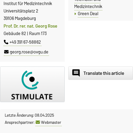
Institut für Medizintechnik
Medizintechnik
Universitätsplatz 2
Green Deal
39106 Magdeburg
Prof. Dr. rer. nat. Georg Rose
Gebäude 82 | Raum 173
+49 391 67-58862
georg.rose@ovgu.de
comment
Translate this article
Letzte Änderung: 08.04.2025
Ansprechpartner:
Webmaster