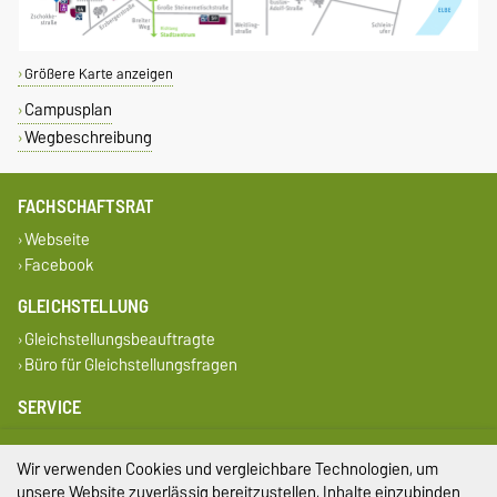
Größere Karte anzeigen
Campusplan
Wegbeschreibung
FACHSCHAFTSRAT
Webseite
Facebook
GLEICHSTELLUNG
Gleichstellungsbeauftragte
Büro für Gleichstellungsfragen
SERVICE
Universitätsrechenzentrum
Campus Welcome Center
Wir verwenden Cookies und vergleichbare Technologien, um
Studentenwerk Magdeburg
unsere Website zuverlässig bereitzustellen, Inhalte einzubinden