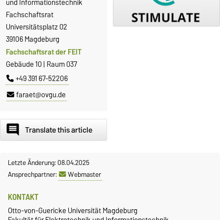
und Informationstechnik
Fachschaftsrat
Universitätsplatz 02
39106 Magdeburg
Fachschaftsrat der FEIT
Gebäude 10 | Raum 037
+49 391 67-52206
faraet@ovgu.de
comment
Translate this article
Letzte Änderung: 08.04.2025
Ansprechpartner:
Webmaster
KONTAKT
Otto-von-Guericke Universität Magdeburg
Fakultät für Elektrotechnik und Informationstechnik