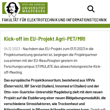
FAKULTÄT FÜR ELEKTROTECHNIK
UND INFORMATIONSTECHNIK
Kick-off im EU-Projekt Agri-PET/MRI
04.12.2023 -
Nachdem das EU-Projekt zum 01.11.2023 in die
Projektumsetzung gestartet ist, begingen die Projektpartner
zusammen mit der EU-Beauftragten gestern im
Forschungscampus STIMULATE das abwechslungsreiche Kick-
off-Meeting.
Das europäische Projektkonsortium, bestehend aus VRVis
(Österreich), IBF Servizi (Italien), Innomed srl (Italien) und der
Otto-von-Guericke-Universität Magdeburg zielt mit dem neuen
Projekt auf die Etablierung einer neuen Bildgebungsmodalität, die
verschiedene Stressfaktoren, wie Trockenheut und
Nährstoffmangel, in Pflanzen frühzeitig anzeigen kann.
Damit will