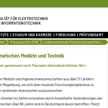
ULTÄT FÜR ELEKTROTECHNIK
 INFORMATIONSTECHNIK
ITUTE
STUDIUM UND KARRIERE
FORSCHUNG
PRÜFUNGSAMT
hiv
Pressearchiv 2018
Lebensrettende Forschung zwischen Medizin und Technik
zwischen Medizin und Technik
hen gemeinsam nach Therapien lebensbedrohlicher Hirn-
n Medizin und Ingenieurswissenschaften aus über 17 Ländern
18 in Magdeburg, um sich über neueste Forschungsergebnisse zu
r zerebraler Aneurysmen auszutauschen.
Arterien im Gehirn entstehen durch krankhafte Veränderungen der
enschen über 65 Jahre sind in Deutschland davon betroffen. Platzt