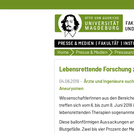
FAK
UND
PRESSE & MEDIEN
FAKULTÄT
INST
Home
Presse & Medien
Pressearc
Lebensrettende Forschung 
04.06.2018 -
Ärzte und Ingenieure suc
Aneurysmen
WissenschaftlerInnen aus den Bereiche
treffen sich vom 6. bis zum 8. Juni 20
lebensrettenden Therapien sogenannte
Diese ballonförmigen Aussackungen an 
Blutgefäße. Zwei bis vier Prozent der M