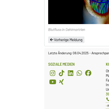
Blutfluss in Gehirnartrien
Vorherige Meldung
Letzte Änderung: 08.04.2025
-
Ansprechpar
SOZIALE MEDIEN
K
O
M
Fa
I
Un
3