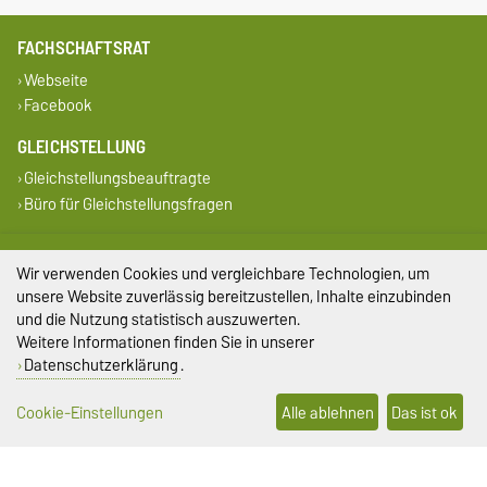
FACHSCHAFTSRAT
Webseite
Facebook
GLEICHSTELLUNG
Gleichstellungsbeauftragte
Büro für Gleichstellungsfragen
SERVICE
Wir verwenden Cookies und vergleichbare Technologien, um
Universitätsrechenzentrum
unsere Website zuverlässig bereitzustellen, Inhalte einzubinden
Campus Welcome Center
und die Nutzung statistisch auszuwerten.
Studentenwerk Magdeburg
Weitere Informationen finden Sie in unserer
Datenschutzerklärung
.
DIESE SEITE
Vorlesen
Cookie-Einstellungen
Alle ablehnen
Das ist ok
Drucken
Permalink