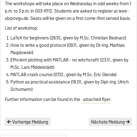
The workshops will take place on Wednesday in odd weeks from 1
p.m. to 3 p.m. in G03-R112. Students are asked to register at
ieee-
sb@ovgu.de.
Seats will be given on a first come-first served basis.
List of workshop:
LaTeX for beginners (26.10., given by M.Sc. Christian Bednarz)
How to write a good protocol (09.11., given by Dr.-Ing. Mathias
Magdowski)
Efficient plotting with MATLAB - no witchcraft! (23.11., given by
M.Sc. Lars Middelstädt)
MATLAB crash course (07.12., given by M.Sc. Eric Glende)
Python as practical assistance (18.01., given by Dipl.-Ing. Ulrich
Schumann)
Further information can be found in the
attached flyer
.
Vorherige Meldung
Nächste Meldung