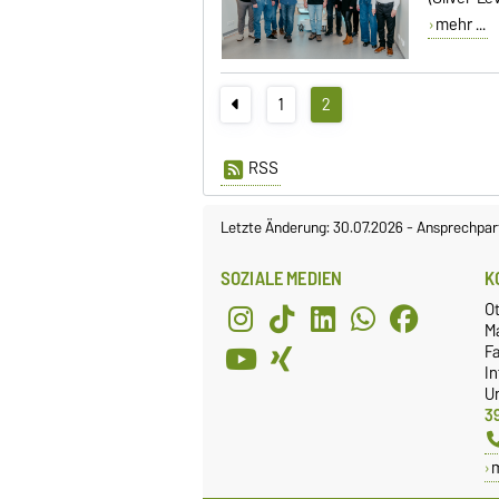
mehr ...
1
2
RSS
Letzte Änderung: 30.07.2026
-
Ansprechpar
SOZIALE MEDIEN
K
O
M
Fa
I
Un
3