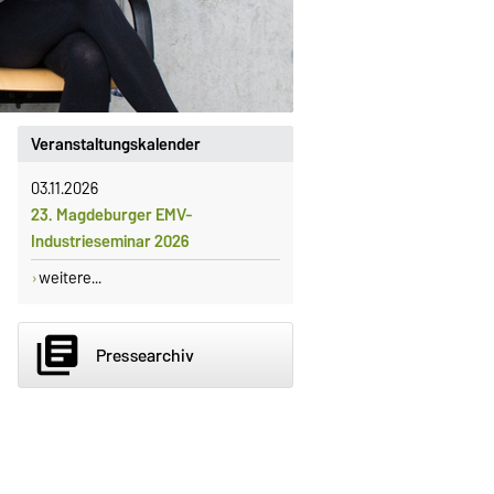
Veranstaltungskalender
03.11.2026
23. Magdeburger EMV-
Industrieseminar 2026
weitere...
library_books
Pressearchiv