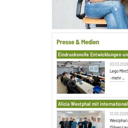
Presse & Medien
Eindrucksvolle Entwicklungen u
03.03.202
Lego Mint
mehr ...
Alicia Westphal mit internation
12.02.202
Westphal 
(Silver-L