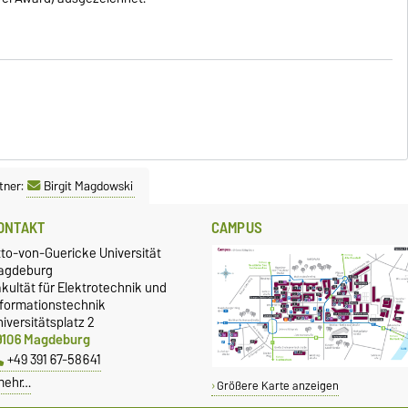
tner:
Birgit Magdowski
ONTAKT
CAMPUS
tto-von-Guericke Universität
agdeburg
kultät für Elektrotechnik und
nformationstechnik
iversitätsplatz 2
9106 Magdeburg
+49 391 67-58641
mehr…
Größere Karte anzeigen