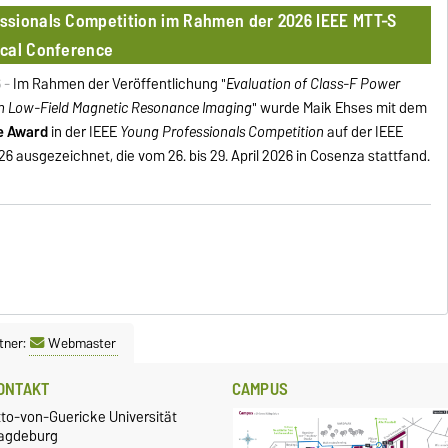
ssionals Competition im Rahmen der 2026 IEEE MTT-S
ical Conference
6 -
Im Rahmen der Veröffentlichung "
Evaluation of Class-F Power
 in Low-Field Magnetic Resonance Imaging
" wurde Maik Ehses mit dem
ce Award
in der IEEE
Young Professionals Competition
auf der IEEE
6 ausgezeichnet, die vom 26. bis 29. April 2026 in Cosenza stattfand.
tner:
Webmaster
ONTAKT
CAMPUS
tto-von-Guericke Universität
agdeburg