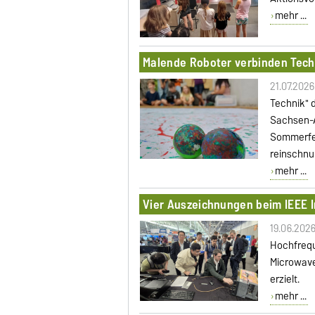
mehr ...
Malende Roboter verbinden Tech
21.07.2026
Technik" 
Sachsen-A
Sommerfer
reinschnu
mehr ...
Vier Auszeichnungen beim IEEE 
19.06.202
Hochfrequ
Microwave
erzielt.
mehr ...