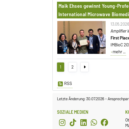
Maik Ehses gewinnt Young-Profe
International Microwave Biomed
13.05.202
Amplifier
First Pla
IMBioC 202
mehr ...
1
2
RSS
Letzte Änderung: 30.07.2026
-
Ansprechpar
SOZIALE MEDIEN
K
O
M