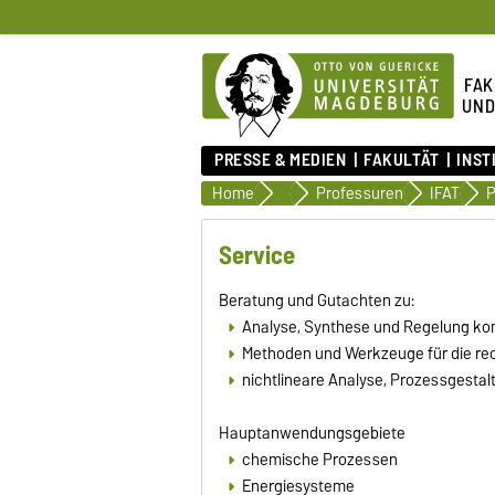
FAK
UND
PRESSE & MEDIEN
FAKULTÄT
INST
Home
Fakultät
Professuren
IFAT
Service
Beratung und Gutachten zu:
Analyse, Synthese und Regelung k
Methoden und Werkzeuge für die rec
nichtlineare Analyse, Prozessgesta
Hauptanwendungsgebiete
chemische Prozessen
Energiesysteme