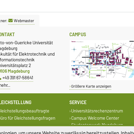
tner:
Webmaster
ONTAKT
CAMPUS
tto-von-Guericke Universität
agdeburg
kultät für Elektrotechnik und
nformationstechnik
iversitätsplatz 2
9106 Magdeburg
+49 391 67-58641
mehr…
Größere Karte anzeigen
LEICHSTELLUNG
SERVICE
leichstellungsbeauftragte
Universitätsrechenzentrum
üro für Gleichstellungsfragen
Campus Welcome Center
Studentenwerk Magdeburg
logien, um unsere Website zuverlässig bereitzustellen, Inhalt