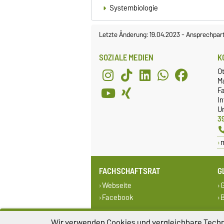
Systembiologie
Letzte Änderung: 19.04.2023
-
Ansprechpar
SOZIALE MEDIEN
K
O
M
Fa
I
Un
3
FACHSCHAFTSRAT
G
Webseite
G
Facebook
B
Wir verwenden Cookies und vergleichbare Techno