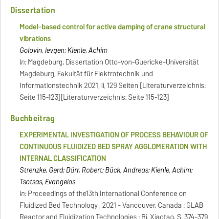
Dissertation
Model-based control for active damping of crane structural
vibrations
Golovin, Ievgen; Kienle, Achim
In:
Magdeburg, Dissertation Otto-von-Guericke-Universität
Magdeburg, Fakultät für Elektrotechnik und
Informationstechnik 2021, ii, 129 Seiten [Literaturverzeichnis:
Seite 115-123][Literaturverzeichnis: Seite 115-123]
Buchbeitrag
EXPERIMENTAL INVESTIGATION OF PROCESS BEHAVIOUR OF
CONTINUOUS FLUIDIZED BED SPRAY AGGLOMERATION WITH
INTERNAL CLASSIFICATION
Strenzke, Gerd; Dürr, Robert; Bück, Andreas; Kienle, Achim;
Tsotsas, Evangelos
In:
Proceedings of the13th International Conference on
Fluidized Bed Technology , 2021 - Vancouver, Canada : GLAB
Reactor and Fluidization Technologies ; Bi, Xiaotao, S. 374-379