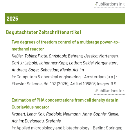
Publikationslink
2025
Begutachteter Zeitschriftenartikel
Two degrees of freedom control of a multistage power-to-
methanol reactor
Keßler, Tobias; Plate, Christoph; Behrens, Jessica; Martensen,
Carl J.; Leipold, Johannes; Kaps, Lothar; Seidel-Morgenstern,
Andreas; Sager, Sebastian; Kienle, Achim
In:
Computers & chemical engineering - Amsterdam [u.a.] :
Elsevier Science, Bd. 192 (2025), Artikel 108893, insges. 9 S.
Publikationslink
Estimation of PHA concentrations from cell density data in
Cupriavidus necator
Kranert, Lena; Kok, Rudolph; Neumann, Anne-Sophie; Kienle,
Achim; Duvigneau, Stefanie
In:
Applied microbiology and biotechnology - Berlin : Springer,