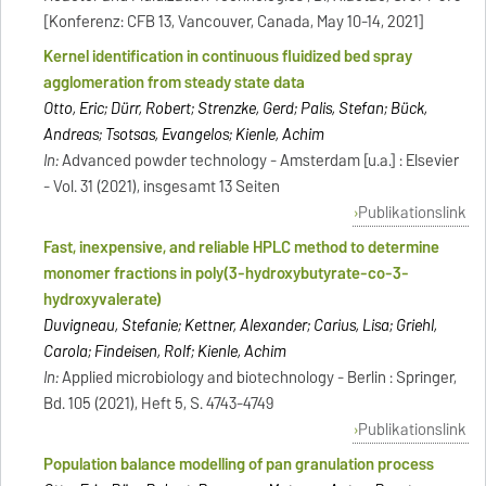
[Konferenz: CFB 13, Vancouver, Canada, May 10-14, 2021]
Kernel identification in continuous fluidized bed spray
agglomeration from steady state data
Otto, Eric; Dürr, Robert; Strenzke, Gerd; Palis, Stefan; Bück,
Andreas; Tsotsas, Evangelos; Kienle, Achim
In:
Advanced powder technology - Amsterdam [u.a.] : Elsevier
- Vol. 31 (2021), insgesamt 13 Seiten
Publikationslink
Fast, inexpensive, and reliable HPLC method to determine
monomer fractions in poly(3-hydroxybutyrate-co-3-
hydroxyvalerate)
Duvigneau, Stefanie; Kettner, Alexander; Carius, Lisa; Griehl,
Carola; Findeisen, Rolf; Kienle, Achim
In:
Applied microbiology and biotechnology - Berlin : Springer,
Bd. 105 (2021), Heft 5, S. 4743-4749
Publikationslink
Population balance modelling of pan granulation process