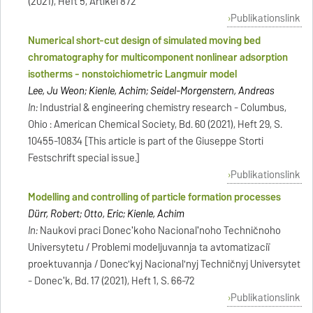
(2021), Heft 5, Artikel 872
Publikationslink
Numerical short-cut design of simulated moving bed
chromatography for multicomponent nonlinear adsorption
isotherms - nonstoichiometric Langmuir model
Lee, Ju Weon; Kienle, Achim; Seidel-Morgenstern, Andreas
In:
Industrial & engineering chemistry research - Columbus,
Ohio : American Chemical Society, Bd. 60 (2021), Heft 29, S.
10455-10834 [This article is part of the Giuseppe Storti
Festschrift special issue.]
Publikationslink
Modelling and controlling of particle formation processes
Dürr, Robert; Otto, Eric; Kienle, Achim
In:
Naukovi praci Donecʹkoho Nacionalʹnoho Techničnoho
Universytetu / Problemi modeljuvannja ta avtomatizaciï
proektuvannja / Donec'kyj Nacional'nyj Techničnyj Universytet
- Donecʹk, Bd. 17 (2021), Heft 1, S. 66-72
Publikationslink