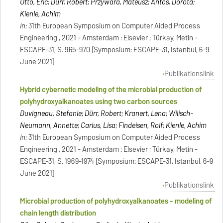
Otto, Eric; Dürr, Robert; Przywara, Mateusz; Antos, Dorota;
Kienle, Achim
In:
31th European Symposium on Computer Aided Process
Engineering , 2021 - Amsterdam : Elsevier ; Türkay, Metin -
ESCAPE-31, S. 965-970 [Symposium: ESCAPE-31, Istanbul, 6-9
June 2021]
Publikationslink
Hybrid cybernetic modeling of the microbial production of
polyhydroxyalkanoates using two carbon sources
Duvigneau, Stefanie; Dürr, Robert; Kranert, Lena; Wilisch-
Neumann, Annette; Carius, Lisa; Findeisen, Rolf; Kienle, Achim
In:
31th European Symposium on Computer Aided Process
Engineering , 2021 - Amsterdam : Elsevier ; Türkay, Metin -
ESCAPE-31, S. 1969-1974 [Symposium: ESCAPE-31, Istanbul, 6-9
June 2021]
Publikationslink
Microbial production of polyhydroxyalkanoates - modeling of
chain length distribution