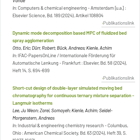
Vande
In:
Computers & chemical engineering - Amsterdam [u.a.] :
Elsevier Science, Bd. 189 (2024), Artikel 108804
Publikationslink
Dynamic mode decomposition based MPC of fluidized bed
spray agglomeration
Otto, Eric; Dürr, Robert; Bück, Andreas; Kienle, Achim
In:
IFAC-PapersOnLine / Internationale Förderung für
Automatische Lenkung - Frankfurt : Elsevier, Bd. 58 (2024),
Heft 14, S. 694-699
Publikationslink
Short-cut design of double-layer simulated moving bed
chromatography for continuous ternary mixture separation -
Langmuir isotherms
Lee, Ju Weon; Zarei, Somayeh; Kienle, Achim; Seidel-
Morgenstern, Andreas
In:
Industrial & engineering chemistry research - Columbus,
Ohio : American Chemical Society, Bd. 63 (2024), Heft 39, S.