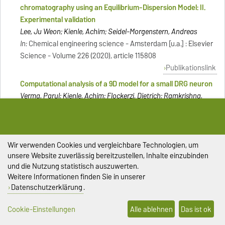
chromatography using an Equilibrium-Dispersion Model: II.
Experimental validation
Lee, Ju Weon; Kienle, Achim; Seidel-Morgenstern, Andreas
In:
Chemical engineering science - Amsterdam [u.a.] : Elsevier
Science - Volume 226 (2020), article 115808
Publikationslink
Computational analysis of a 9D model for a small DRG neuron
Verma, Parul; Kienle, Achim; Flockerzi, Dietrich; Ramkrishna,
Doraiswami
In:
Journal of computational neuroscience - Dordrecht [u.a.] :
Springer Science + Business Media B.V, Bd. 48 (2020), S. 429-
444
Wir verwenden Cookies und vergleichbare Technologien, um
unsere Website zuverlässig bereitzustellen, Inhalte einzubinden
Publikationslink
und die Nutzung statistisch auszuwerten.
Examining sodium and potassium channel conductances
Weitere Informationen finden Sie in unserer
involved in hyperexcitability of chemotherapy-induced
Datenschutzerklärung
.
peripheral neuropathy - a mathematical and cell culture-
based study
Cookie-Einstellungen
Alle ablehnen
Das ist ok
Verma, Parul; Eaton, Muriel; Kienle, Achim; Flockerzi, Dietrich;