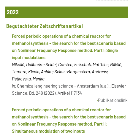
2022
Begutachteter Zeitschriftenartikel
Forced periodic operations of a chemical reactor for
methanol synthesis - the search for the best scenario based
on Nonlinear Frequency Response method. Part I: Single
input modulations
Nikolić, Daliborka; Seidel, Carsten; Felischak, Matthias; Miličić,
Tamara; Kienle, Achim; Seidel-Morgenstern, Andreas;
Petkovska, Menka
In:
Chemical engineering science - Amsterdam [u.a.] : Elsevier
Science, Bd. 248 (2022), Artikel 117134
Publikationslink
Forced periodic operations of a chemical reactor for
methanol synthesis - the search for the best scenario based
on Nonlinear Frequency Response method. Part II:
Simultaneous modulation of two inputs