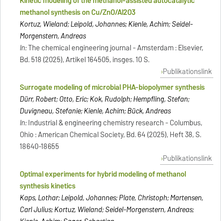
Kinetic modeling of the methanol-assisted autocatalytic
methanol synthesis on Cu/ZnO/Al2O3
Kortuz, Wieland; Leipold, Johannes; Kienle, Achim; Seidel-
Morgenstern, Andreas
In:
The chemical engineering journal - Amsterdam : Elsevier,
Bd. 518 (2025), Artikel 164505, insges. 10 S.
Publikationslink
Surrogate modeling of microbial PHA-biopolymer synthesis
Dürr, Robert; Otto, Eric; Kok, Rudolph; Hempfling, Stefan;
Duvigneau, Stefanie; Kienle, Achim; Bück, Andreas
In:
Industrial & engineering chemistry research - Columbus,
Ohio : American Chemical Society, Bd. 64 (2025), Heft 38, S.
18640-18655
Publikationslink
Optimal experiments for hybrid modeling of methanol
synthesis kinetics
Kaps, Lothar; Leipold, Johannes; Plate, Christoph; Martensen,
Carl Julius; Kortuz, Wieland; Seidel-Morgenstern, Andreas;