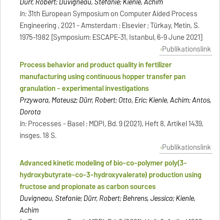
Dürr, Robert; Duvigneau, Stefanie; Kienle, Achim
In:
31th European Symposium on Computer Aided Process
Engineering , 2021 - Amsterdam : Elsevier ; Türkay, Metin, S.
1975-1982 [Symposium: ESCAPE-31, Istanbul, 6-9 June 2021]
Publikationslink
Process behavior and product quality in fertilizer
manufacturing using continuous hopper transfer pan
granulation - experimental investigations
Przywara, Mateusz; Dürr, Robert; Otto, Eric; Kienle, Achim; Antos,
Dorota
In:
Processes - Basel : MDPI, Bd. 9 (2021), Heft 8, Artikel 1439,
insges. 18 S.
Publikationslink
Advanced kinetic modeling of bio-co-polymer poly(3-
hydroxybutyrate-co-3-hydroxyvalerate) production using
fructose and propionate as carbon sources
Duvigneau, Stefanie; Dürr, Robert; Behrens, Jessica; Kienle,
Achim