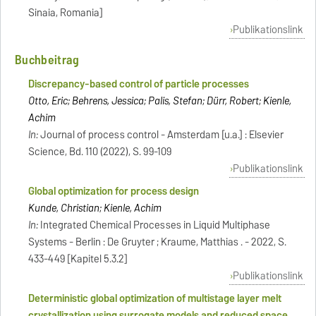
Sinaia, Romania]
Publikationslink
Buchbeitrag
Discrepancy-based control of particle processes
Otto, Eric; Behrens, Jessica; Palis, Stefan; Dürr, Robert; Kienle,
Achim
In:
Journal of process control - Amsterdam [u.a.] : Elsevier
Science, Bd. 110 (2022), S. 99-109
Publikationslink
Global optimization for process design
Kunde, Christian; Kienle, Achim
In:
Integrated Chemical Processes in Liquid Multiphase
Systems - Berlin : De Gruyter ; Kraume, Matthias . - 2022, S.
433-449 [Kapitel 5.3.2]
Publikationslink
Deterministic global optimization of multistage layer melt
crystallization using surrogate models and reduced space