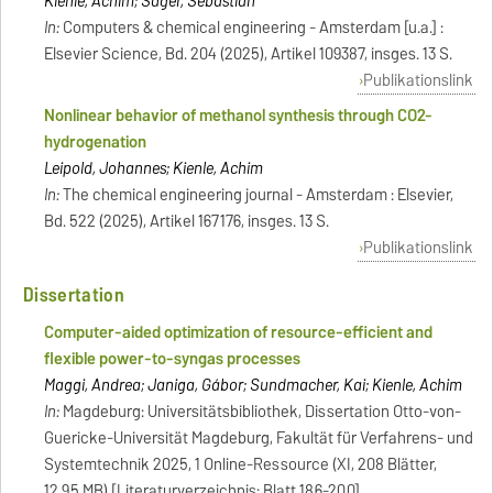
Kienle, Achim; Sager, Sebastian
In:
Computers & chemical engineering - Amsterdam [u.a.] :
Elsevier Science, Bd. 204 (2025), Artikel 109387, insges. 13 S.
Publikationslink
Nonlinear behavior of methanol synthesis through CO2-
hydrogenation
Leipold, Johannes; Kienle, Achim
In:
The chemical engineering journal - Amsterdam : Elsevier,
Bd. 522 (2025), Artikel 167176, insges. 13 S.
Publikationslink
Dissertation
Computer-aided optimization of resource-efficient and
flexible power-to-syngas processes
Maggi, Andrea; Janiga, Gábor; Sundmacher, Kai; Kienle, Achim
In:
Magdeburg: Universitätsbibliothek, Dissertation Otto-von-
Guericke-Universität Magdeburg, Fakultät für Verfahrens- und
Systemtechnik 2025, 1 Online-Ressource (XI, 208 Blätter,
12,95 MB) [Literaturverzeichnis: Blatt 186-200]