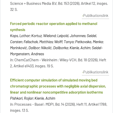
Science + Business Media B.V, Bd. 153 (2026), Artikel 12, insges.
32 S.
Publikationslink
Forced periodic reactor operation applied to methanol
synthesis
Kaps, Lothar; Kortuz, Wieland; Leipold, Johannes; Seidel,
Carsten; Felischak, Matthias; Wolff, Tanya; Petkovska, Menka;
Marinković, Dalibor; Nikolić, Daliborka; Kienle, Achim; Seidel-
Morgenstern, Andreas
In:
ChemCatChem - Weinheim : Wiley-VCH, Bd. 18 (2026), Heft
2, Artikel e1403, insges. 19 S.
Publikationslink
Efficient computer simulation of simulated moving bed
chromatographic processes with negligible axial dispersion,
linear and nonlinear noncompetitive adsorption isotherms
Pishkari, Rojiar; Kienle, Achim
In:
Processes - Basel : MDPI, Bd. 14 (2026), Heft 11, Artikel 1788,
insges. 13 S.