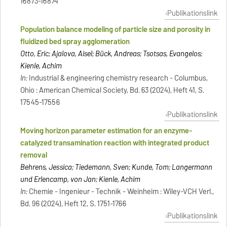
16873-16874
Publikationslink
Population balance modeling of particle size and porosity in
fluidized bed spray agglomeration
Otto, Eric; Ajalova, Aisel; Bück, Andreas; Tsotsas, Evangelos;
Kienle, Achim
In:
Industrial & engineering chemistry research - Columbus,
Ohio : American Chemical Society, Bd. 63 (2024), Heft 41, S.
17545-17556
Publikationslink
Moving horizon parameter estimation for an enzyme‐
catalyzed transamination reaction with integrated product
removal
Behrens, Jessica; Tiedemann, Sven; Kunde, Tom; Langermann
und Erlencamp, von Jan; Kienle, Achim
In:
Chemie - Ingenieur - Technik - Weinheim : Wiley-VCH Verl.,
Bd. 96 (2024), Heft 12, S. 1751-1766
Publikationslink