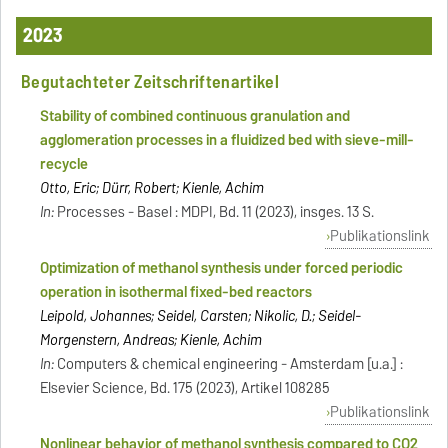
2023
Begutachteter Zeitschriftenartikel
Stability of combined continuous granulation and
agglomeration processes in a fluidized bed with sieve-mill-
recycle
Otto, Eric; Dürr, Robert; Kienle, Achim
In:
Processes - Basel : MDPI, Bd. 11 (2023), insges. 13 S.
Publikationslink
Optimization of methanol synthesis under forced periodic
operation in isothermal fixed-bed reactors
Leipold, Johannes; Seidel, Carsten; Nikolic, D.; Seidel-
Morgenstern, Andreas; Kienle, Achim
In:
Computers & chemical engineering - Amsterdam [u.a.] :
Elsevier Science, Bd. 175 (2023), Artikel 108285
Publikationslink
Nonlinear behavior of methanol synthesis compared to CO2