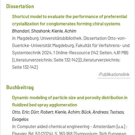
Dissertation
Shortcut model to evaluate the performance of preferential
crystallization for conglomerates forming chiral systems
Bhandari, Shashank; Kienle, Achim
In:
Magdeburg: Universitätsbibliothek, Dissertation Otto-von-
Guericke-Universität Magdeburg, Fakultät für Verfahrens- und
Systemtechnik 2024, 1 Online-Ressource (142 Seiten, 4,61 MB)
[Literaturverzeichnis: Seite 132-142][Literaturverzeichnis:
Seite 132-142]
Publikationslink
Buchbeitrag
Dynamic modeling of particle size and porosity distribution in
fluidized bed spray agglomeration
Otto, Eric; Dürr, Robert; Kienle, Achim; Bück, Andreas; Tsotsas,
Evagelos
In:
Computer aided chemical engineering - Amsterdam [u.a.] :
Elsevier, Bd. 53 (2024), S. 163-168 [Symposium: 34th European