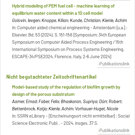
Hybrid modeling of PEM fuel cell - machine learning of
equilibrium water content within a 1D cell model
Golovin, Ievgen; Knoppe, Kilian; Kunde, Christian; Kienle, Achim
In:
Computer aided chemical engineering - Amsterdam [u.a.] :
Elsevier, Bd. 53 (2024), S. 151-156 [Symposium: 34th European
Symposium on Computer Aided Process Engineering / 15th
International Symposium on Process Systems Engineering,
ESCAPE-34/PSE2024, Florence, Italy, 2-6 June 2024]
Publikationslink
Nicht begutachteter Zeitschriftenartikel
Model-based study of the regulation of biofilm growth by
design of the porous substratum
Aamer, Emad; Faber, Felix; Bhaskaran, Supriya; Dürr, Robert;
Bettenbrock, Katja; Kienle, Achim; Vorhauer-Huget, Nicole
In:
SSRN eLibrary - [Erscheinungsort nicht ermittelbar] : Social
Science Electronic Publ. . - 2024, insges. 37 S.
Publikationslink