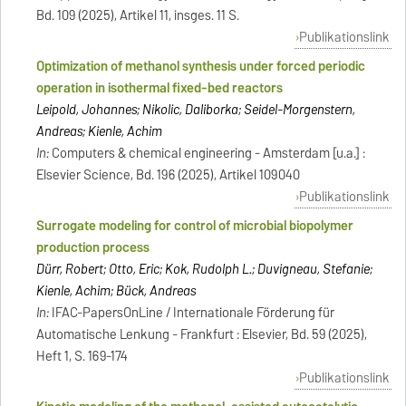
Bd. 109 (2025), Artikel 11, insges. 11 S.
Publikationslink
Optimization of methanol synthesis under forced periodic
operation in isothermal fixed-bed reactors
Leipold, Johannes; Nikolic, Daliborka; Seidel-Morgenstern,
Andreas; Kienle, Achim
In:
Computers & chemical engineering - Amsterdam [u.a.] :
Elsevier Science, Bd. 196 (2025), Artikel 109040
Publikationslink
Surrogate modeling for control of microbial biopolymer
production process
Dürr, Robert; Otto, Eric; Kok, Rudolph L.; Duvigneau, Stefanie;
Kienle, Achim; Bück, Andreas
In:
IFAC-PapersOnLine / Internationale Förderung für
Automatische Lenkung - Frankfurt : Elsevier, Bd. 59 (2025),
Heft 1, S. 169-174
Publikationslink