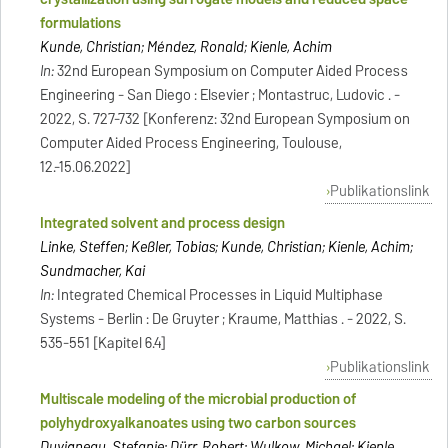
formulations
Kunde, Christian; Méndez, Ronald; Kienle, Achim
In:
32nd European Symposium on Computer Aided Process
Engineering - San Diego : Elsevier ; Montastruc, Ludovic . -
2022, S. 727-732 [Konferenz: 32nd European Symposium on
Computer Aided Process Engineering, Toulouse,
12.-15.06.2022]
Publikationslink
Integrated solvent and process design
Linke, Steffen; Keßler, Tobias; Kunde, Christian; Kienle, Achim;
Sundmacher, Kai
In:
Integrated Chemical Processes in Liquid Multiphase
Systems - Berlin : De Gruyter ; Kraume, Matthias . - 2022, S.
535-551 [Kapitel 6.4]
Publikationslink
Multiscale modeling of the microbial production of
polyhydroxyalkanoates using two carbon sources
Duvigneau, Stefanie; Dürr, Robert; Wulkow, Michael; Kienle,