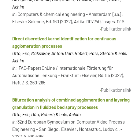
Achim
In:
Computers & chemical engineering - Amsterdam [u.a.] :
Elsevier Science, Bd. 160 (2022), Artikel 107740, insges. 12 S.
Publikationslink
Direct discretized kernel identification for continuous
agglomeration processes
Otto, Eric; Maksakov, Anton; Dürr, Robert; Palis, Stefan; Kienle,
Achim
In:
IFAC-PapersOnLine / Internationale Förderung für
Automatische Lenkung - Frankfurt : Elsevier, Bd. 55 (2022),
Heft 7, S. 260-265
Publikationslink
Bifurcation analysis of combined agglomeration and layering
granulation in fluidized bed spray processes
Otto, Eric; Dürr, Robert; Kienle, Achim
In:
32nd European Symposium on Computer Aided Process
Engineering - San Diego : Elsevier ; Montastruc, Ludovic . -
2022, S. 691-696