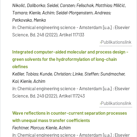
Nikolić, Daliborka; Seidel, Carsten; Felischak, Matthias; Miličić,
Tamara; Kienle, Achim; Seidel-Morgenstern, Andreas;
Petkovska, Menka
In:
Chemical engineering science - Amsterdam [u.a.] : Elsevier
Science, Bd. 248 (2022), Artikel 117133
Publikationslink
Integrated computer-aided molecular and process design -
green solvents for the hydroformylation of long-chain
olefines
Keßler, Tobias; Kunde, Christian; Linke, Steffen; Sundmacher,
Kai; Kienle, Achim
In:
Chemical engineering science - Amsterdam [u.a.] : Elsevier
Science, Bd. 249 (2022), Artikel 117243
Publikationslink
Wave reflections in counter-current separation processes
with unequal mass transfer coefficients
Fechtner, Marcus; Kienle, Achim
In:
Chemical engineering science - Amsterdam [u.a.] : Elsevier