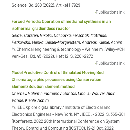
Science, Bd. 260 (2022), Artikel 117929
Publikationslink
Forced Periodic Operation of methanol synthesis in an
isothermal gradientless reactor
Seidel, Carsten; Nikolić, Daliborka; Felischak, Matthias;
Petkovska, Menka; Seidel-Morgenstern, Andreas; Kienle, Achim
In:
Chemical engineering & technology - Weinheim : Wiley-VCH
Verl.-Ges., Bd. 45 (2022), Heft 12, S. 2261-2272
Publikationslink
Model Predictive Control of Simulated Moving Bed
Chromatographic processes using Conservation
Element/Solution Element method
Chernev, Valentin Plamenov; Santos, Lino O.; Wouver, Alain
Vande; Kienle, Achim
In:
IEEE Xplore digital library / Institute of Electrical and
Electronics Engineers - New York, NY : IEEE . - 2022, S. 355-361
[Konferenz: 2022 26th International Conference on System
Theory, Control and Computing (ICSTCC), 19-21 Oct. 2022;