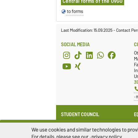
Central forms of the OvGU
to forms
Last Modification: 15.09.2025
-
Contact Per
SOCIAL MEDIA
C
O
M
Fa
I
Un
3
STUDENT COUNCIL
E
Website
E
Re
We use cookies and similar technologies to provi
Facebook
O
For details, please see our
privacy policy
.