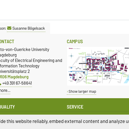
son:
Susanne Bögelsack
ONTACT
CAMPUS
tto-von-Guericke University
agdeburg
culty of Electrical Engineering and
nformation Technology
iversitätsplatz 2
9106 Magdeburg
+49 391 67-58641
more…
Show larger map
QUALITY
SERVICE
qual Oppportunities
University Computing Centre
presentative of the FEIT
de this website reliably, embed external content and analyze us
Campus Welcome Center
ffice for equal opportunities of
Studentenwerk