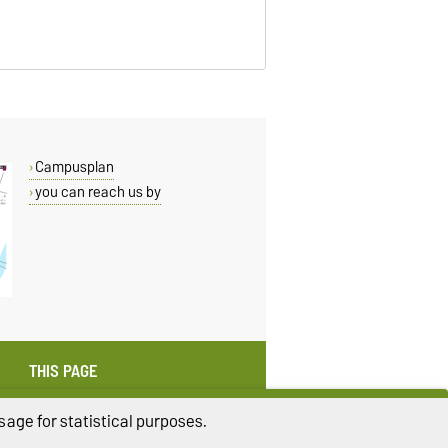
Campusplan
you can reach us by
THIS PAGE
Read aloud
age for statistical purposes.
Print
Permalink