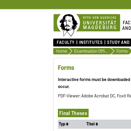
FAC
AND
FACULTY
INSTITUTES
STUDY AND
Home
Examination Office
Forms
Forms
Interactive forms must be downloaded an
occur.
PDF-Viewer: Adobe Acrobat DC, Foxit R
Final Theses
Typ
Titel