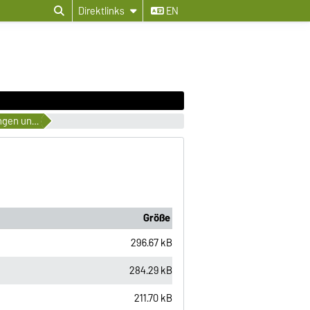
Direktlinks
EN
Katalog der Vertiefungsrichtungen und Wahlpflichtmodule
Größe
296.67 kB
284.29 kB
211.70 kB