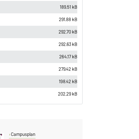
189.51 kB
291.88 kB
292.70 kB
292.63 kB
264.17 kB
279.42 kB
198.42 kB
202.29 kB
Campusplan