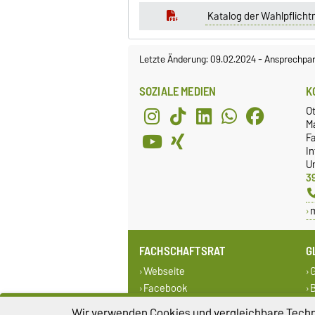
Katalog der Wahlpflicht
Letzte Änderung: 09.02.2024
-
Ansprechpar
SOZIALE MEDIEN
K
O
M
Fa
I
Un
3
FACHSCHAFTSRAT
G
Webseite
G
Facebook
B
Wir verwenden Cookies und vergleichbare Techno