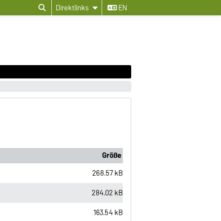
Direktlinks
EN
Größe
268.57 kB
284.02 kB
163.54 kB