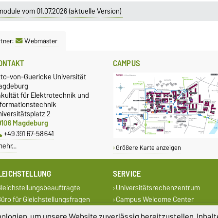
module vom 01.07.2026 (aktuelle Version)
tner:
Webmaster
ONTAKT
CAMPUS
tto-von-Guericke Universität
agdeburg
kultät für Elektrotechnik und
nformationstechnik
iversitätsplatz 2
9106 Magdeburg
+49 391 67-58641
mehr…
Größere Karte anzeigen
LEICHSTELLUNG
SERVICE
leichstellungsbeauftragte
Universitätsrechenzentrum
üro für Gleichstellungsfragen
Campus Welcome Center
Studentenwerk Magdeburg
logien, um unsere Website zuverlässig bereitzustellen, Inhalt