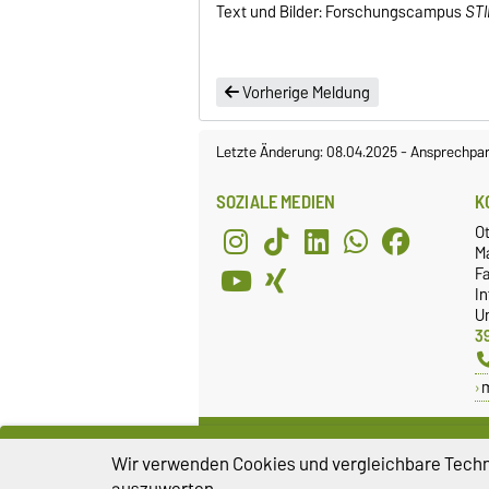
Text und Bilder: Forschungscampus
ST
Vorherige Meldung
Letzte Änderung: 08.04.2025
-
Ansprechpar
SOZIALE MEDIEN
K
O
M
Fa
I
Un
3
FACHSCHAFTSRAT
G
Wir verwenden Cookies und vergleichbare Techno
Webseite
G
auszuwerten.