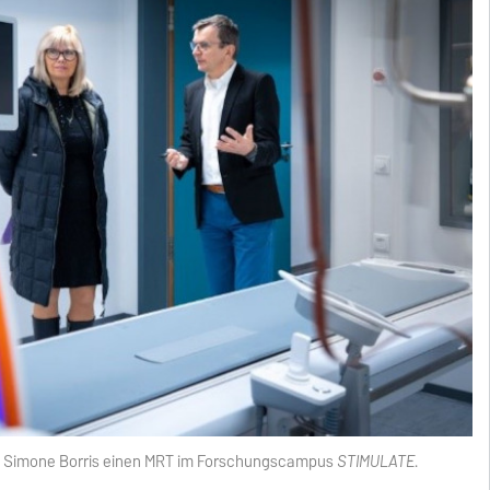
rin Simone Borris einen MRT im Forschungscampus
STIMULATE
.