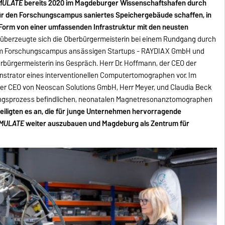
MULATE
bereits 2020 im Magdeburger Wissenschaftshafen durch
ür den Forschungscampus saniertes Speichergebäude schaffen, in
 Form von einer umfassenden Infrastruktur mit den neusten
überzeugte sich die Oberbürgermeisterin bei einem Rundgang durch
am Forschungscampus ansässigen Startups - RAYDIAX GmbH und
bürgermeisterin ins Gespräch. Herr Dr. Hoffmann, der CEO der
strator eines interventionellen Computertomographen vor. Im
er CEO von Neoscan Solutions GmbH, Herr Meyer, und Claudia Beck
ierungsprozess befindlichen, neonatalen Magnetresonanztomographen
eiligten es an, die für junge Unternehmen hervorragende
IMULATE
weiter auszubauen und Magdeburg als Zentrum für