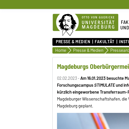
FAK
UND
PRESSE & MEDIEN
FAKULTÄT
INST
Home
Presse & Medien
Pressearc
Magdeburgs Oberbürgermei
02.02.2023 -
Am 16.01.2023 besuchte M
Forschungscampus
STIMULATE
und inf
kürzlich eingeworbene Transferraum-P
Magdeburger Wissenschaftshafen, die W
Magdeburg geplant.