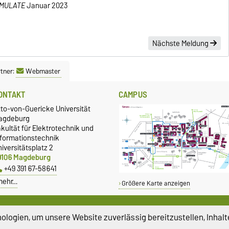
IMULATE
Januar 2023
Nächste Meldung
tner:
Webmaster
ONTAKT
CAMPUS
tto-von-Guericke Universität
agdeburg
kultät für Elektrotechnik und
nformationstechnik
iversitätsplatz 2
9106 Magdeburg
+49 391 67-58641
mehr…
Größere Karte anzeigen
LEICHSTELLUNG
SERVICE
logien, um unsere Website zuverlässig bereitzustellen, Inhalt
leichstellungsbeauftragte
Universitätsrechenzentrum