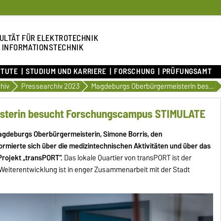
ULTÄT FÜR ELEKTROTECHNIK
 INFORMATIONSTECHNIK
ITUTE
STUDIUM UND KARRIERE
FORSCHUNG
PRÜFUNGSAMT
hiv
Pressearchiv 2023
Magdeburgs Oberbürgermeisterin besucht Forschungscampus STIMULATE
sterin besucht Forschungscampus STIMULATE
agdeburgs Oberbürgermeisterin, Simone Borris, den
ormierte sich über die medizintechnischen Aktivitäten und über das
rojekt „transPORT“.
Das lokale Quartier von transPORT ist der
eiterentwicklung ist in enger Zusammenarbeit mit der Stadt