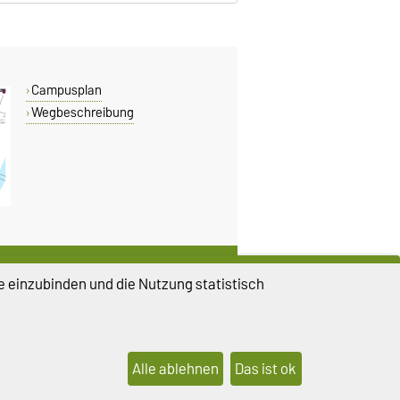
Campusplan
Wegbeschreibung
DIESE SEITE
e einzubinden und die Nutzung statistisch
Vorlesen
Drucken
Permalink
Alle ablehnen
Das ist ok
lungen
Sitemap