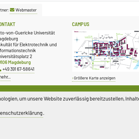
tner:
Webmaster
ONTAKT
CAMPUS
tto-von-Guericke Universität
agdeburg
kultät für Elektrotechnik und
nformationstechnik
iversitätsplatz 2
9106 Magdeburg
+49 391 67-58641
mehr…
Größere Karte anzeigen
LEICHSTELLUNG
SERVICE
logien, um unsere Website zuverlässig bereitzustellen, Inhalt
leichstellungsbeauftragte
Universitätsrechenzentrum
üro für Gleichstellungsfragen
Campus Welcome Center
enschutzerklärung
.
Studentenwerk Magdeburg
atenschutz
Barrierefreiheit
Cookie-Einstel