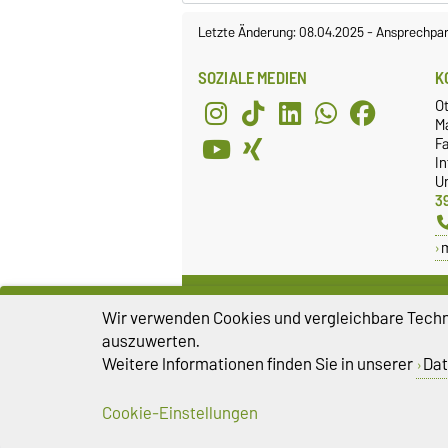
Letzte Änderung: 08.04.2025
-
Ansprechpar
SOZIALE MEDIEN
K
O
M
Fa
I
Un
3
FACHSCHAFTSRAT
G
Wir verwenden Cookies und vergleichbare Techno
Webseite
G
auszuwerten.
Facebook
B
Weitere Informationen finden Sie in unserer
Dat
Cookie-Einstellungen
Impressum
D