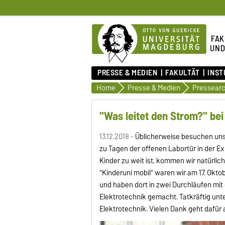
FAK
UND
PRESSE & MEDIEN
FAKULTÄT
INST
Home
Presse & Medien
Pressearc
"Was leitet den Strom?" bei
13.12.2018 -
Üblicherweise besuchen uns
zu Tagen der offenen Labortür in der E
Kinder zu weit ist, kommen wir natürlic
"Kinderuni mobil" waren wir am 17. Okt
und haben dort in zwei Durchläufen mit 
Elektrotechnik gemacht. Tatkräftig unt
Elektrotechnik. Vielen Dank geht dafür 