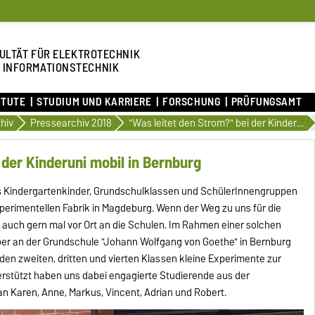
ULTÄT FÜR ELEKTROTECHNIK
 INFORMATIONSTECHNIK
ITUTE
STUDIUM UND KARRIERE
FORSCHUNG
PRÜFUNGSAMT
hiv
Pressearchiv 2018
"Was leitet den Strom?" bei der Kinderuni mobil in Bernburg
 der Kinderuni mobil in Bernburg
 Kindergartenkinder, Grundschulklassen und SchülerInnengruppen
xperimentellen Fabrik in Magdeburg. Wenn der Weg zu uns für die
h auch gern mal vor Ort an die Schulen. Im Rahmen einer solchen
ober an der Grundschule "Johann Wolfgang von Goethe" in Bernburg
den zweiten, dritten und vierten Klassen kleine Experimente zur
erstützt haben uns dabei engagierte Studierende aus der
an Karen, Anne, Markus, Vincent, Adrian und Robert.