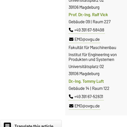
Universitätsplatz 02
39106 Magdeburg
Prof. Dr.-Ing. Ralf Vick
Gebäude 09 | Raum 227
+49 391 67-58498
EMO@ovgu.de
Fakultät für Maschinenbau
Institut für Engineering von
Produkten und Systemen
Universitätsplatz 02
39106 Magdeburg
Dr.-Ing. Tommy Luft
Gebäude 14 | Raum 122
+49 391 67-52831
EMO@ovgu.de
comment
Translate this article