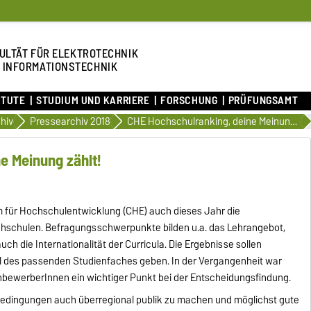
ULTÄT FÜR ELEKTROTECHNIK
 INFORMATIONSTECHNIK
ITUTE
STUDIUM UND KARRIERE
FORSCHUNG
PRÜFUNGSAMT
hiv
Pressearchiv 2018
CHE Hochschulranking, deine Meinung zählt!
e Meinung zählt!
m für Hochschulentwicklung (CHE) auch dieses Jahr die
schulen. Befragungsschwerpunkte bilden u.a. das Lehrangebot,
uch die Internationalität der Curricula. Die Ergebnisse sollen
hl des passenden Studienfaches geben. In der Vergangenheit war
enbewerberInnen ein wichtiger Punkt bei der Entscheidungsfindung.
edingungen auch überregional publik zu machen und möglichst gute