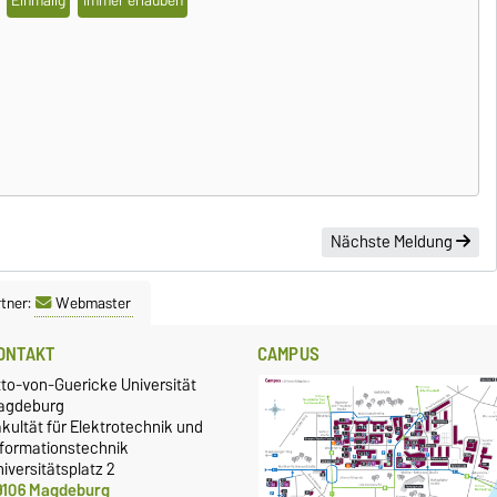
Einmalig
Immer erlauben
Nächste Meldung
tner:
Webmaster
ONTAKT
CAMPUS
tto-von-Guericke Universität
agdeburg
kultät für Elektrotechnik und
nformationstechnik
iversitätsplatz 2
9106 Magdeburg