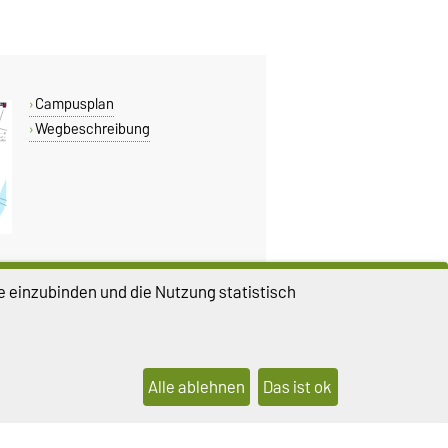
Campusplan
Wegbeschreibung
e einzubinden und die Nutzung statistisch
DIESE SEITE
Vorlesen
Drucken
Permalink
Alle ablehnen
Das ist ok
lungen
Sitemap