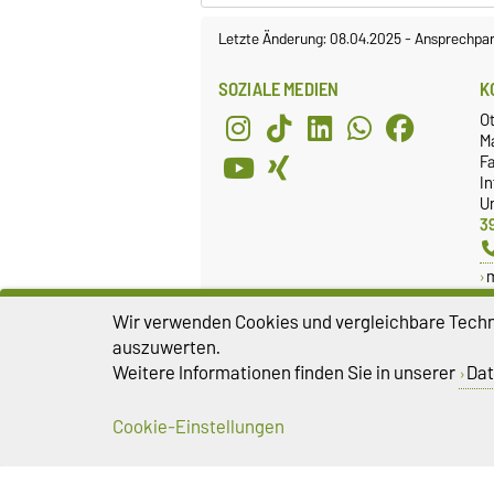
Letzte Änderung: 08.04.2025
-
Ansprechpar
SOZIALE MEDIEN
K
O
M
Fa
I
Un
3
Wir verwenden Cookies und vergleichbare Techno
FACHSCHAFTSRAT
G
auszuwerten.
Weitere Informationen finden Sie in unserer
Dat
Webseite
G
Facebook
B
Cookie-Einstellungen
Impressum
D