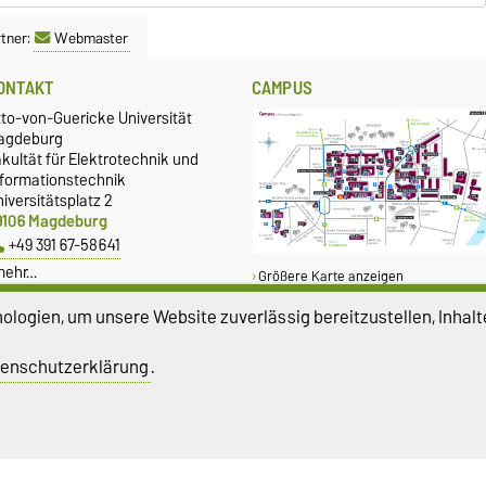
tner:
Webmaster
ONTAKT
CAMPUS
tto-von-Guericke Universität
agdeburg
kultät für Elektrotechnik und
nformationstechnik
iversitätsplatz 2
9106 Magdeburg
+49 391 67-58641
mehr…
Größere Karte anzeigen
logien, um unsere Website zuverlässig bereitzustellen, Inhalt
LEICHSTELLUNG
SERVICE
enschutzerklärung
.
leichstellungsbeauftragte
Universitätsrechenzentrum
üro für Gleichstellungsfragen
Campus Welcome Center
Studentenwerk Magdeburg
atenschutz
Barrierefreiheit
Cookie-Einstel