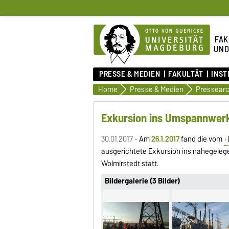
FAK
UND
PRESSE & MEDIEN
FAKULTÄT
INST
Home
Presse & Medien
Pressearc
Exkursion ins Umspannwerk
30.01.2017 -
Am
26.1.2017
fand die vom
ausgerichtete Exkursion ins nahegel
Wolmirstedt statt.
Bildergalerie (3 Bilder)