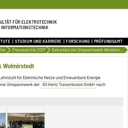
ULTÄT FÜR ELEKTROTECHNIK
 INFORMATIONSTECHNIK
ITUTE
STUDIUM UND KARRIERE
FORSCHUNG
PRÜFUNGSAMT
hiv
Pressearchiv 2017
Exkursion ins Umspannwerk Wolmirstedt
 Wolmirstedt
Lehrstuhl für Elektrische Netze und Erneuerbare Energie
egene Umspannwerk der
50 Hertz Transmission GmbH
nach