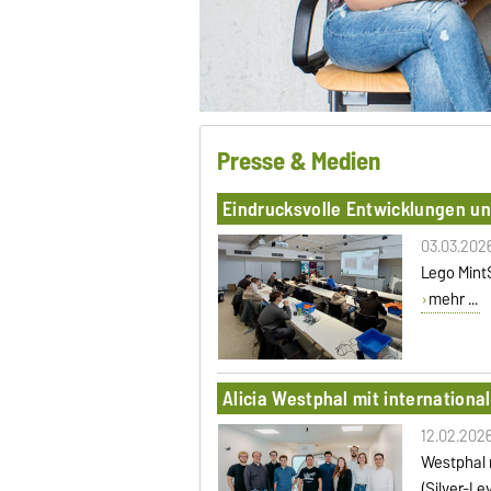
Presse & Medien
Eindrucksvolle Entwicklungen u
03.03.202
Lego Mint
mehr ...
Alicia Westphal mit internation
12.02.202
Westphal 
(Silver-L