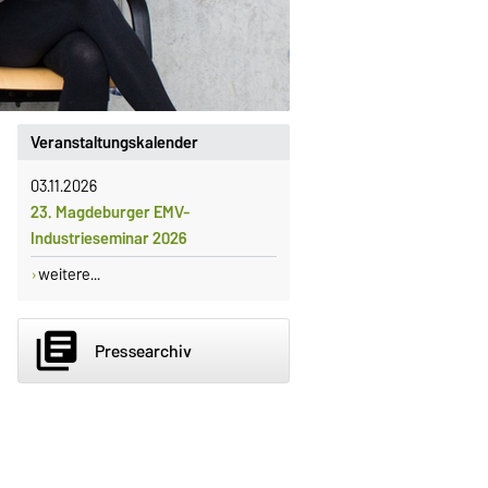
Veranstaltungskalender
03.11.2026
23. Magdeburger EMV-
Industrieseminar 2026
weitere...
library_books
Pressearchiv