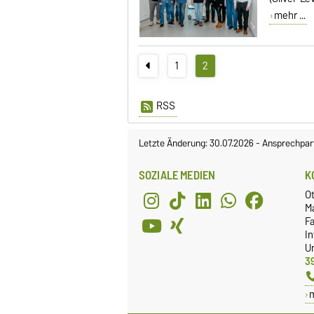
mehr ...
1
2
RSS
Letzte Änderung: 30.07.2026
-
Ansprechpar
SOZIALE MEDIEN
K
O
M
Fa
I
Un
3