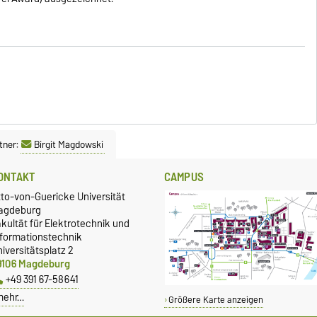
tner:
Birgit Magdowski
ONTAKT
CAMPUS
tto-von-Guericke Universität
agdeburg
kultät für Elektrotechnik und
nformationstechnik
iversitätsplatz 2
9106 Magdeburg
+49 391 67-58641
mehr…
Größere Karte anzeigen