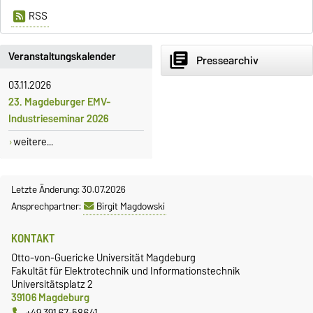
RSS
Veranstaltungskalender
library_books
Pressearchiv
03.11.2026
23. Magdeburger EMV-
Industrieseminar 2026
weitere...
Letzte Änderung: 30.07.2026
Ansprechpartner:
Birgit Magdowski
KONTAKT
Otto-von-Guericke Universität Magdeburg
Fakultät für Elektrotechnik und Informationstechnik
Universitätsplatz 2
39106 Magdeburg
+49 391 67-58641