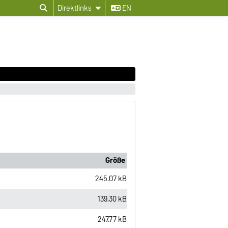
Direktlinks
EN
Größe
245.07 kB
139.30 kB
247.77 kB