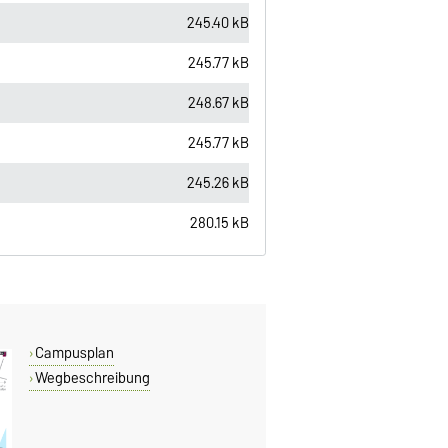
245.40 kB
245.77 kB
248.67 kB
245.77 kB
245.26 kB
280.15 kB
Campusplan
Wegbeschreibung