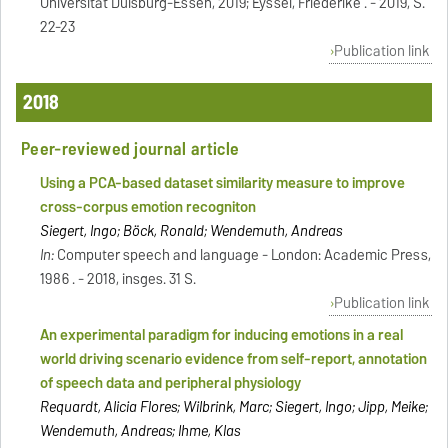
Universität Duisburg-Essen, 2019; Eyssel, Friederike . - 2019, S.
22-23
Publication link
2018
Peer-reviewed journal article
Using a PCA-based dataset similarity measure to improve
cross-corpus emotion recogniton
Siegert, Ingo; Böck, Ronald; Wendemuth, Andreas
In:
Computer speech and language - London: Academic Press,
1986 . - 2018, insges. 31 S.
Publication link
An experimental paradigm for inducing emotions in a real
world driving scenario evidence from self-report, annotation
of speech data and peripheral physiology
Requardt, Alicia Flores; Wilbrink, Marc; Siegert, Ingo; Jipp, Meike;
Wendemuth, Andreas; Ihme, Klas