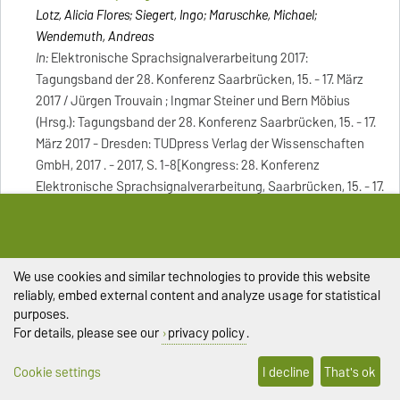
Lotz, Alicia Flores; Siegert, Ingo; Maruschke, Michael;
Wendemuth, Andreas
In:
Elektronische Sprachsignalverarbeitung 2017:
Tagungsband der 28. Konferenz Saarbrücken, 15. - 17. März
2017 / Jürgen Trouvain ; Ingmar Steiner und Bern Möbius
(Hrsg.): Tagungsband der 28. Konferenz Saarbrücken, 15. - 17.
März 2017 - Dresden: TUDpress Verlag der Wissenschaften
GmbH, 2017 . - 2017, S. 1-8[Kongress: 28. Konferenz
Elektronische Sprachsignalverarbeitung, Saarbrücken, 15. - 17.
März, 2017]
Improving speech-based emotion recognition by using
psychoacoustic modeling and analysis-by-synthesis
We use cookies and similar technologies to provide this website
Siegert, Ingo; Lotz, Alicia Flores; Egorow, Olga; Wendemuth,
reliably, embed external content and analyze usage for statistical
Andreas
purposes.
In:
Speech and Computer: 19th International Conference,
For details, please see our
privacy policy
.
SPECOM 2017, Hatfield, UK, September 12-16, 2017,
Proceedings - Cham: Springer, 2017; Potapova, Rodmonga . -
Cookie settings
I decline
That's ok
2017, S. 445-455 - (Lecture Notes in Computer Science; 10458)