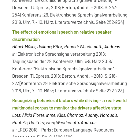
Konferenz "Elektronische Sprachsignalverarbeitung" -
Dresden: TUDpress, 2018; Berton, André . - 2018, S. 247-
254[Konferenz: 29. Elektronische Sprachsignalverarbeitung
2018, Ulm, 7. - 10. März; Literaturverzeichnis: Seite 252-254]
The effect of emotional speech on relative speaker
discrimination
Höbel-Müller, Juliane; Böck, Ronald; Wendemuth, Andreas
In:
Elektronische Sprachsignalverarbeitung 2018:
Tagungsband der 29. Konferenz, Ulm, 7.-9. März 2018/
Konferenz "Elektronische Sprachsignalverarbeitung" -
Dresden: TUDpress, 2018; Berton, André . - 2018, S. 216-
223[Konferenz: 29. Elektronische Sprachsignalverarbeitung
2018, Ulm, 7. - 10. März; Literaturverzeichnis: Seite 222-223]
Recognizing behavioral factors while driving - a real-world
multimodal corpus to monitor the drivers affective state
Lotz, Alicia Flores; Ihme, Klas; Charnoz, Audrey; Maroudis,
Pantelis; Dmitriev, Ivan; Wendemuth, Andreas
In:
LREC 2018 - Paris : European Language Resources