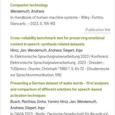
Companion technology
Wendemuth, Andreas
In:
Handbook of human-machine systems - Wiley ; Fortino,
Giancarlo . - 2023, S. 155-163
Publication link
Cross-reliability benchmark test for preserving emotional
content in speech-synthesis related datasets
Hintz, Jan; Wendemuth, Andreas; Siegert, Ingo
In:
Elektronische Sprachsignalverarbeitung 2023 / Konferenz
Elektronische Sprachsignalverarbeitung , 2023 - Dresden :
TUDpress ; Draxler, Christoph *1960-*, S. 64-72 - (Studientexte
zur Sprachkommunikation; 105)
Presenting a German dataset of wake words - first analyses
and comparison of different solutions for speech-based
activation techniques
Busch, Matthias; Sinha, Yamini; Hintz, Jan; Wendemuth,
Andreas; Siegert, Ingo
In:
DAGA 2023 - Berlin : Deutsche Gesellschaft für Akustik e.V.,