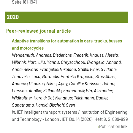
Seite 181-194]
2020
Peer-reviewed journal article
Adaptive transitions for automation in cars, trucks, busses
and motorcycles
Wendemuth, Andreas; Diederichs, Frederik; Knauss, Alessia;
Milbrink, Marc; Lilis, Yannis; Chrysochoou, Evangelia; Annund,
Anna; Bekiaris, Evangelos; Nikolaou, Stella; Finer, Svitlana;
Zanovello, Luca; Maroudis, Pantelis; Krupenia, Stas; Abser,
Andreas; Dimokas, Nikos; Apoy, Camilla; Karlsson, Johan;
Larsson, Annika; Zidianakis, Emmanouil; Efa, Alexander;
Widlroither, Harald; Dai, Mengnuo; Teichmann, Daniel;
Sanatnama, Hamid; Bischoff, Sven
In:
IET intelligent transport systems / Institution of Engineering
and Technology - London : IET, Bd. 14 (2020), Heft 8, S. 889-899
Publication link