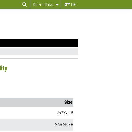
Direct links
DE
ity
Size
247.77 kB
245.26 kB