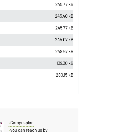
245.77 kB
245.40 kB
245.77 kB
245.07 kB
248.67 kB
139.30 kB
280.15 kB
Campusplan
you can reach us by