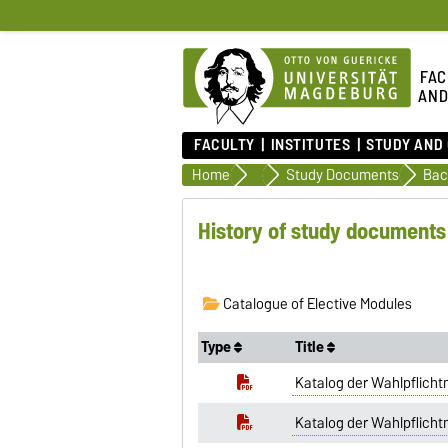
FAC
AND
FACULTY
INSTITUTES
STUDY AND
Home
Organisation of the studies
Study Documents
History of study documents 
Catalogue of Elective Modules
Type
Title
Katalog der Wahlpflicht
Katalog der Wahlpflich