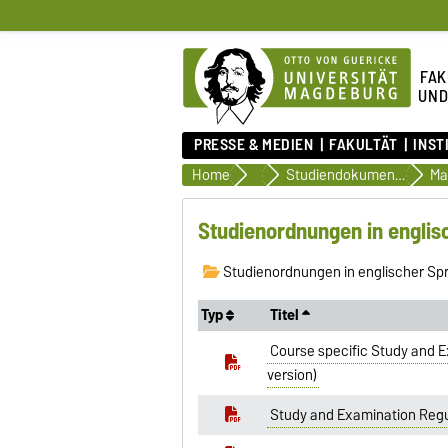
FAK
UND
PRESSE & MEDIEN
FAKULTÄT
INST
Home
Organisation des Studiums
Studiendokumente
Studienordnungen in englis
Studienordnungen in englischer Sp
Typ
Titel
Course specific Study and Ex
version)
Study and Examination Regu