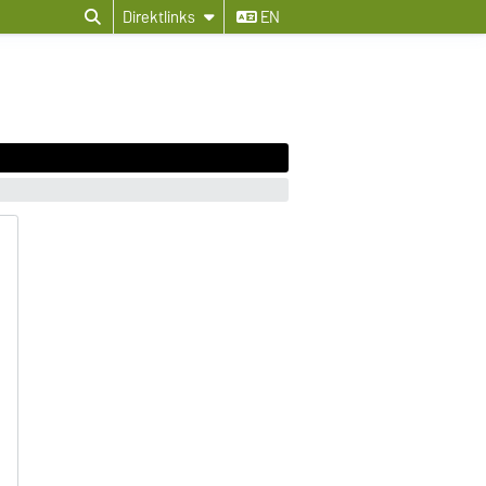
Direktlinks
EN
B
B