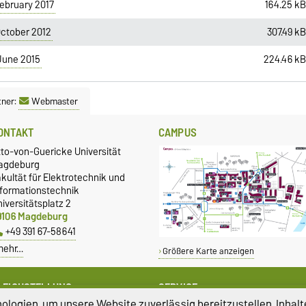
February 2017
164.25 k
October 2012
307.49 k
June 2015
224.46 k
tner:
Webmaster
ONTAKT
CAMPUS
tto-von-Guericke Universität
agdeburg
kultät für Elektrotechnik und
nformationstechnik
iversitätsplatz 2
9106 Magdeburg
+49 391 67-58641
mehr…
Größere Karte anzeigen
LEICHSTELLUNG
SERVICE
logien, um unsere Website zuverlässig bereitzustellen, Inhalt