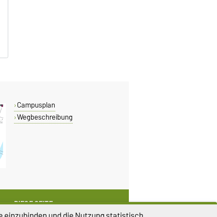
B
B
B
Campusplan
Wegbeschreibung
DIESE SEITE
e einzubinden und die Nutzung statistisch