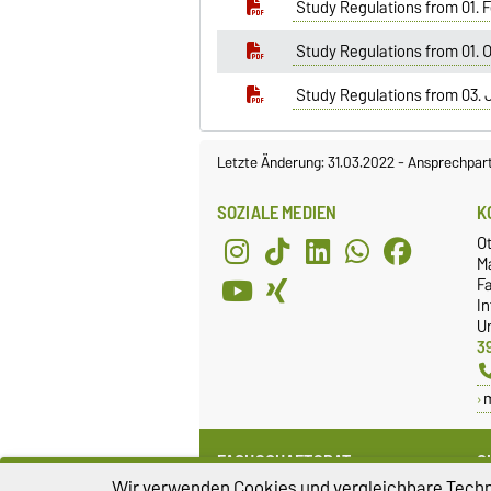
Study Regulations from 01. 
Study Regulations from 01. 
Study Regulations from 03. 
Letzte Änderung: 31.03.2022
-
Ansprechpar
SOZIALE MEDIEN
K
O
M
Fa
I
Un
3
FACHSCHAFTSRAT
G
Wir verwenden Cookies und vergleichbare Techno