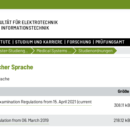
ULTÄT FÜR ELEKTROTECHNIK
 INFORMATIONSTECHNIK
ITUTE
STUDIUM UND KARRIERE
FORSCHUNG
PRÜFUNGSAMT
Master-Studiengänge
Medical Systems Engineering (englischsprachig)
Studienordnungen
cher Sprache
rache
Größe
amination Regulations from 15. April 2021 (current
308.11 k
lation from 06. March 2019
218.12 k