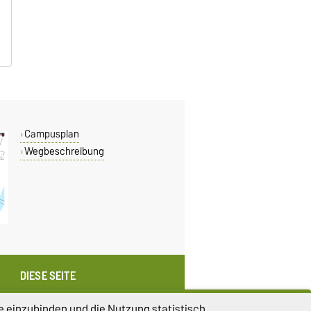
B
B
Campusplan
Wegbeschreibung
DIESE SEITE
Vorlesen
e einzubinden und die Nutzung statistisch