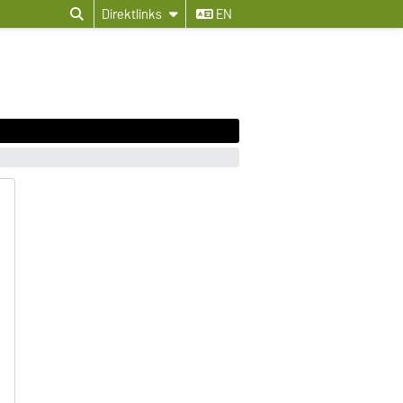
Direktlinks
EN
B
B
B