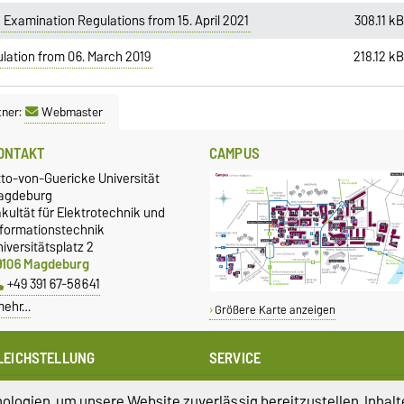
Examination Regulations from 15. April 2021
308.11 k
lation from 06. March 2019
218.12 k
tner:
Webmaster
ONTAKT
CAMPUS
tto-von-Guericke Universität
agdeburg
kultät für Elektrotechnik und
nformationstechnik
iversitätsplatz 2
9106 Magdeburg
+49 391 67-58641
mehr…
Größere Karte anzeigen
LEICHSTELLUNG
SERVICE
leichstellungsbeauftragte
Universitätsrechenzentrum
logien, um unsere Website zuverlässig bereitzustellen, Inhalt