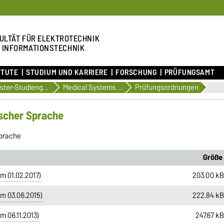
ULTÄT FÜR ELEKTROTECHNIK
 INFORMATIONSTECHNIK
ITUTE
STUDIUM UND KARRIERE
FORSCHUNG
PRÜFUNGSAMT
Master-Studiengänge
Medical Systems Engineering (englischsprachig)
Prüfungsordnungen
ischer Sprache
Sprache
Größe
m 01.02.2017)
203.00 k
m 03.06.2015)
222.84 k
m 06.11.2013)
247.67 k