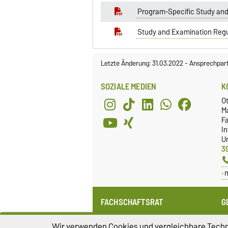
Program-Specific Study and 
Study and Examination Regu
Letzte Änderung: 31.03.2022
-
Ansprechpar
SOZIALE MEDIEN
K
O
M
Fa
I
Un
3
FACHSCHAFTSRAT
G
Webseite
G
Wir verwenden Cookies und vergleichbare Techno