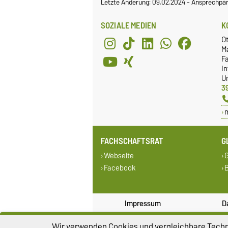
Letzte Änderung: 09.02.2024
-
Ansprechpar
SOZIALE MEDIEN
K
O
M
Fa
I
Un
3
FACHSCHAFTSRAT
G
Webseite
G
Facebook
B
Impressum
D
Wir verwenden Cookies und vergleichbare Techno