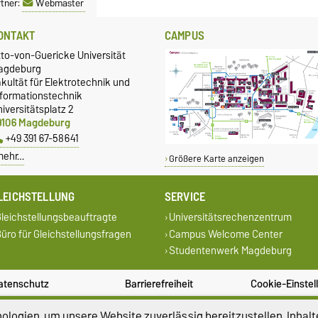
tner:
Webmaster
ONTAKT
CAMPUS
tto-von-Guericke Universität
agdeburg
kultät für Elektrotechnik und
nformationstechnik
iversitätsplatz 2
9106 Magdeburg
+49 391 67-58641
mehr…
Größere Karte anzeigen
LEICHSTELLUNG
SERVICE
leichstellungsbeauftragte
Universitätsrechenzentrum
üro für Gleichstellungsfragen
Campus Welcome Center
Studentenwerk Magdeburg
atenschutz
Barrierefreiheit
Cookie-Einstel
logien, um unsere Website zuverlässig bereitzustellen, Inhalt