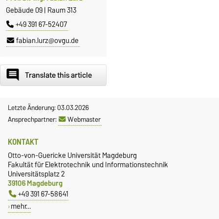
Gebäude 09 | Raum 313
+49 391 67-52407
fabian.lurz@ovgu.de
comment
Translate this article
Letzte Änderung: 03.03.2026
Ansprechpartner:
Webmaster
KONTAKT
Otto-von-Guericke Universität Magdeburg
Fakultät für Elektrotechnik und Informationstechnik
Universitätsplatz 2
39106 Magdeburg
+49 391 67-58641
mehr…