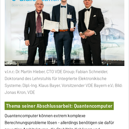
v.l.n.r.: Dr. Martin Hieber, CTO VDE Group; Fabian Schneider,
Doktorand des Lehrstuhls für Integrierte Elektronikische
Systeme; Dipl.-Ing. Klaus Bayer, Vorsitzender VDE Bayern e.V.; Bild:
Jonas Kron, VDE
Thema seiner Abschlussarbeit: Quantencomputer
Quantencomputer können extrem komplexe
Berechnungsprobleme lösen - allerdings benötigen sie dafür