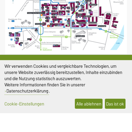
Größere Karte anzeigen
Wir verwenden Cookies und vergleichbare Technologien, um
Campusplan
unsere Website zuverlässig bereitzustellen, Inhalte einzubinden
Wegbeschreibung
und die Nutzung statistisch auszuwerten.
Weitere Informationen finden Sie in unserer
Datenschutzerklärung
.
FACHSCHAFTSRAT
Cookie-Einstellungen
Alle ablehnen
Das ist ok
Webseite
Facebook
GLEICHSTELLUNG
Gleichstellungsbeauftragte