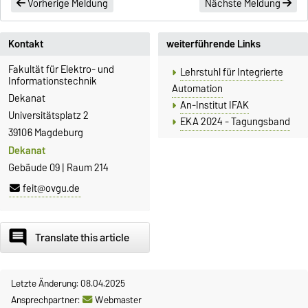
Vorherige Meldung
Nächste Meldung
Kontakt
weiterführende Links
Fakultät für Elektro- und
Lehrstuhl für Integrierte
Informationstechnik
Automation
Dekanat
An-Institut IFAK
Universitätsplatz 2
EKA 2024 - Tagungsband
39106 Magdeburg
Dekanat
Gebäude 09 | Raum 214
feit@ovgu.de
comment
Translate this article
Letzte Änderung: 08.04.2025
Ansprechpartner:
Webmaster