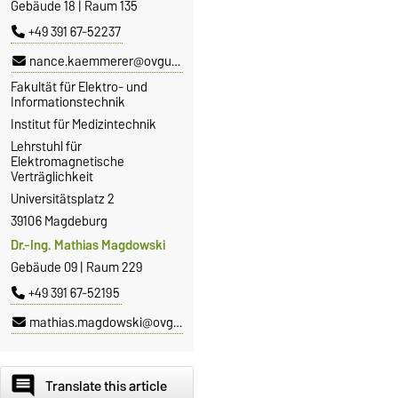
Gebäude 18 | Raum 135
+49 391 67-52237
nance.kaemmerer@ovgu.de
Fakultät für Elektro- und
Informationstechnik
Institut für Medizintechnik
Lehrstuhl für
Elektromagnetische
Verträglichkeit
Universitätsplatz 2
39106 Magdeburg
Dr.-Ing. Mathias Magdowski
Gebäude 09 | Raum 229
+49 391 67-52195
mathias.magdowski@ovgu.de
comment
Translate this article