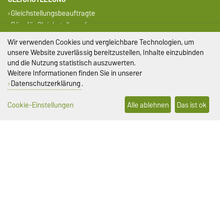
Gleichstellungsbeauftragte
Büro für Gleichstellungsfragen
Wir verwenden Cookies und vergleichbare Technologien, um
SERVICE
unsere Website zuverlässig bereitzustellen, Inhalte einzubinden
Universitätsrechenzentrum
und die Nutzung statistisch auszuwerten.
Campus Welcome Center
Weitere Informationen finden Sie in unserer
Studentenwerk Magdeburg
Datenschutzerklärung
.
DIESE SEITE
Cookie-Einstellungen
Alle ablehnen
Das ist ok
Vorlesen
Drucken
Permalink
Impressum
Datenschutz
Barrierefreiheit
Cookie-Einstellungen