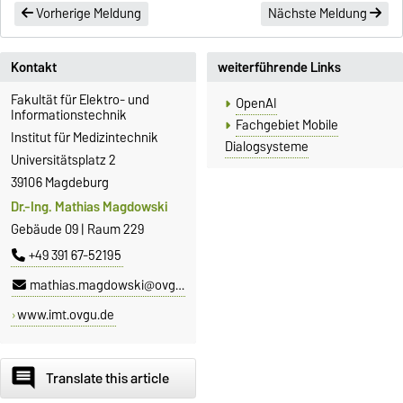
Vorherige Meldung
Nächste Meldung
Kontakt
weiterführende Links
Fakultät für Elektro- und
OpenAI
Informationstechnik
Fachgebiet Mobile
Institut für Medizintechnik
Dialogsysteme
Universitätsplatz 2
39106 Magdeburg
Dr.-Ing. Mathias Magdowski
Gebäude 09 | Raum 229
+49 391 67-52195
mathias.magdowski@ovgu.de
www.imt.ovgu.de
comment
Translate this article