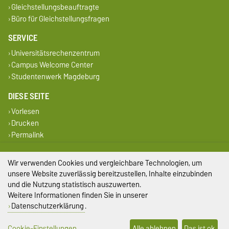
Gleichstellungsbeauftragte
Büro für Gleichstellungsfragen
SERVICE
Universitätsrechenzentrum
Campus Welcome Center
Studentenwerk Magdeburg
DIESE SEITE
Vorlesen
Drucken
Permalink
Impressum
Wir verwenden Cookies und vergleichbare Technologien, um
unsere Website zuverlässig bereitzustellen, Inhalte einzubinden
Datenschutz
und die Nutzung statistisch auszuwerten.
Weitere Informationen finden Sie in unserer
Barrierefreiheit
Datenschutzerklärung
.
Cookie-Einstellungen
Cookie-Einstellungen
Alle ablehnen
Das ist ok