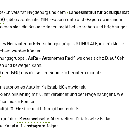
cke-Universität Magdeburg und dem
Landesinstitut für Schulqualität
SA)
gibt es zahlreiche MINT-Experimente und -Exponate in einem
an denen sich die BesucherInnen praktisch erproben und Erfahrungen
des Medizintechnik-Forschungscampus STIMULATE, in dem kleine
robiert werden können.
chungsgruppe
„
AuRa - Autonomes Rad
“
, welches sich z.B. auf Geh-
ren und bewegen kann.
O
der OvGU, das mit seinen Robotern bei internationalen
n autonomes Auto im Maßstab 1:10 entwickelt.
T-Sensibilisierung mit Kunst verbindet und der Frage nachgeht, wie
mmen malen können.
ultät für Elektro- und Informationstechnik
h auf der
Messewebseite
über weitere Details wie z.B. das
se-Kanal auf
Instagram
folgen.