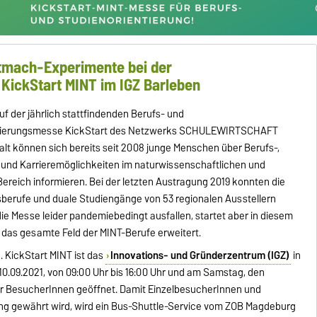
tmach-Experimente bei der
KickStart MINT im IGZ Barleben
uf der jährlich stattfindenden Berufs- und
ntierungsmesse KickStart des Netzwerks SCHULEWIRTSCHAFT
t können sich bereits seit 2008 junge Menschen über Berufs-,
 und Karrieremöglichkeiten im naturwissenschaftlichen und
ereich informieren. Bei der letzten Austragung 2019 konnten die
berufe und duale Studiengänge von 53 regionalen Ausstellern
ie Messe leider pandemiebedingt ausfallen, startet aber in diesem
 das gesamte Feld der MINT-Berufe erweitert.
2. KickStart MINT ist das
Innovations- und Gründerzentrum (IGZ)
in
 10.09.2021, von 09:00 Uhr bis 16:00 Uhr und am Samstag, den
 für BesucherInnen geöffnet. Damit EinzelbesucherInnen und
g gewährt wird, wird ein Bus-Shuttle-Service vom ZOB Magdeburg