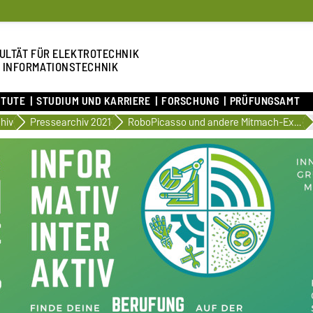
ULTÄT FÜR ELEKTROTECHNIK
 INFORMATIONSTECHNIK
ITUTE
STUDIUM UND KARRIERE
FORSCHUNG
PRÜFUNGSAMT
hiv
Pressearchiv 2021
RoboPicasso und andere Mitmach-Experimente bei der Studienorientierungsmesse KickStart MINT im IGZ Barleben