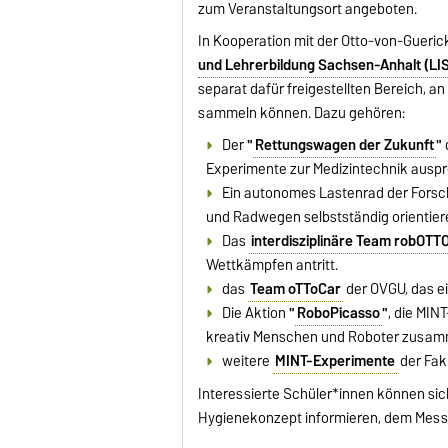
zum Veranstaltungsort angeboten.
In Kooperation mit der Otto-von-Gueri
und Lehrerbildung Sachsen-Anhalt (LI
separat dafür freigestellten Bereich, 
sammeln können. Dazu gehören:
Der
"
Rettungswagen der Zukunft
"
Experimente zur Medizintechnik ausp
Ein autonomes Lastenrad der Fors
und Radwegen selbstständig orientie
Das
interdisziplinäre Team robOTT
Wettkämpfen antritt.
das
Team oTToCar
der OVGU, das ei
Die Aktion
"
RoboPicasso
"
, die MIN
kreativ Menschen und Roboter zusa
weitere
MINT-Experimente
der Fak
Interessierte Schüler*innen können sic
Hygienekonzept informieren, dem Mes