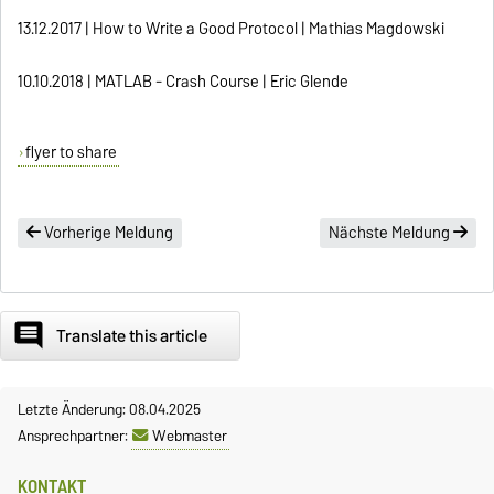
13.12.2017 |
How to Write a Good Protocol |
Mathias Magdowski
10.10.2018 |
MATLAB - Crash Course |
Eric Glende
flyer to share
Vorherige Meldung
Nächste Meldung
comment
Translate this article
Letzte Änderung: 08.04.2025
Ansprechpartner:
Webmaster
KONTAKT